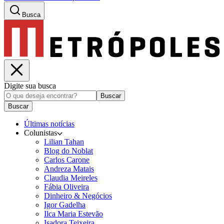
Busca
Digite sua busca
Buscar
Buscar
Últimas notícias
Colunistas
Lilian Tahan
Blog do Noblat
Carlos Carone
Andreza Matais
Claudia Meireles
Fábia Oliveira
Dinheiro & Negócios
Igor Gadelha
Ilca Maria Estevão
Isadora Teixeira