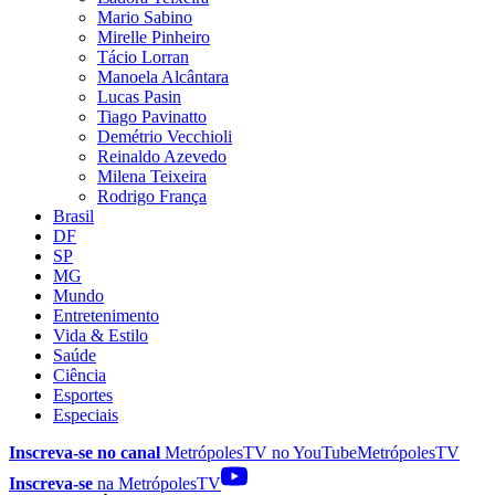
Mario Sabino
Mirelle Pinheiro
Tácio Lorran
Manoela Alcântara
Lucas Pasin
Tiago Pavinatto
Demétrio Vecchioli
Reinaldo Azevedo
Milena Teixeira
Rodrigo França
Brasil
DF
SP
MG
Mundo
Entretenimento
Vida & Estilo
Saúde
Ciência
Esportes
Especiais
Inscreva-se no canal
MetrópolesTV no
YouTube
MetrópolesTV
Inscreva-se
na MetrópolesTV