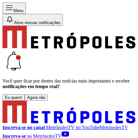
Menu
Ative nossas notificações
Você quer ficar por dentro das notícias mais importantes e receber
notificações em tempo real?
Eu quero!
Agora não
Inscreva-se no canal
MetrópolesTV no
YouTube
MetrópolesTV
Inscreva-se
na MetrópolesTV