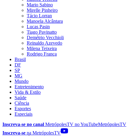
Mario Sabino
Mirelle Pinheiro
Tácio Lorran
Manoela Alcântara
Lucas Pasin
Tiago Pavinatto
Demétrio Vecchioli
Reinaldo Azevedo
Milena Teixeira
Rodrigo França
Brasil
DF
SP
MG
Mundo
Entretenimento
Vida & Estilo
Saúde
Ciência
Esportes
Especiais
Inscreva-se no canal
MetrópolesTV no
YouTube
MetrópolesTV
Inscreva-se
na MetrópolesTV