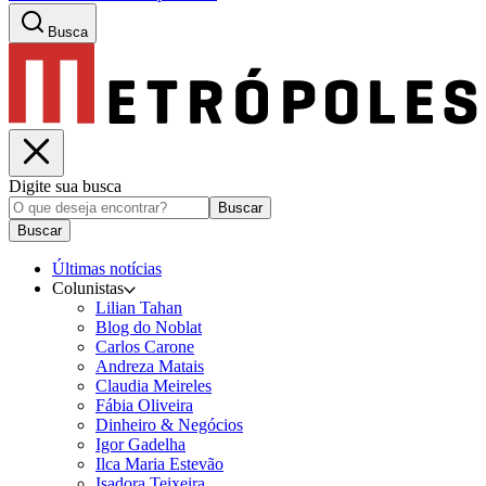
Busca
Digite sua busca
Buscar
Buscar
Últimas notícias
Colunistas
Lilian Tahan
Blog do Noblat
Carlos Carone
Andreza Matais
Claudia Meireles
Fábia Oliveira
Dinheiro & Negócios
Igor Gadelha
Ilca Maria Estevão
Isadora Teixeira