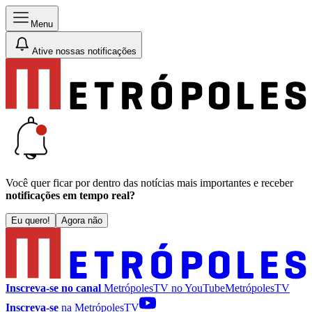
Menu
Ative nossas notificações
Você quer ficar por dentro das notícias mais importantes e receber
notificações em tempo real?
Eu quero!
Agora não
Inscreva-se no canal
MetrópolesTV no
YouTube
MetrópolesTV
Inscreva-se
na MetrópolesTV