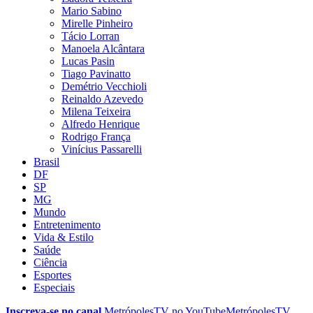
Mario Sabino
Mirelle Pinheiro
Tácio Lorran
Manoela Alcântara
Lucas Pasin
Tiago Pavinatto
Demétrio Vecchioli
Reinaldo Azevedo
Milena Teixeira
Alfredo Henrique
Rodrigo França
Vinícius Passarelli
Brasil
DF
SP
MG
Mundo
Entretenimento
Vida & Estilo
Saúde
Ciência
Esportes
Especiais
Inscreva-se no canal
MetrópolesTV no
YouTube
MetrópolesTV