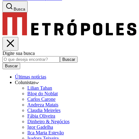
Busca
Digite sua busca
Buscar
Buscar
Últimas notícias
Colunistas
Lilian Tahan
Blog do Noblat
Carlos Carone
Andreza Matais
Claudia Meireles
Fábia Oliveira
Dinheiro & Negócios
Igor Gadelha
Ilca Maria Estevão
Isadora Teixeira