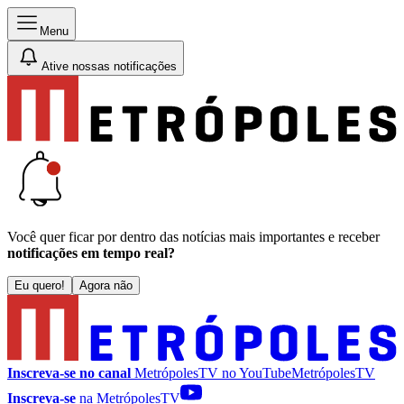
Menu
Ative nossas notificações
Você quer ficar por dentro das notícias mais importantes e receber
notificações em tempo real?
Eu quero!
Agora não
Inscreva-se no canal
MetrópolesTV no
YouTube
MetrópolesTV
Inscreva-se
na MetrópolesTV