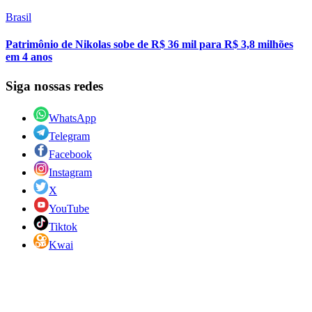
Brasil
Patrimônio de Nikolas sobe de R$ 36 mil para R$ 3,8 milhões
em 4 anos
Siga nossas redes
WhatsApp
Telegram
Facebook
Instagram
X
YouTube
Tiktok
Kwai