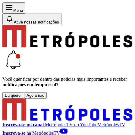
Menu
Ative nossas notificações
Você quer ficar por dentro das notícias mais importantes e receber
notificações em tempo real?
Eu quero!
Agora não
Inscreva-se no canal
MetrópolesTV no
YouTube
MetrópolesTV
Inscreva-se
na MetrópolesTV