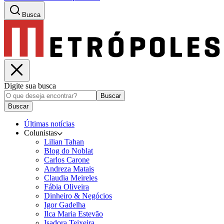
Busca
Digite sua busca
Buscar
Buscar
Últimas notícias
Colunistas
Lilian Tahan
Blog do Noblat
Carlos Carone
Andreza Matais
Claudia Meireles
Fábia Oliveira
Dinheiro & Negócios
Igor Gadelha
Ilca Maria Estevão
Isadora Teixeira