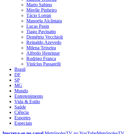
Mario Sabino
Mirelle Pinheiro
Tácio Lorran
Manoela Alcântara
Lucas Pasin
Tiago Pavinatto
Demétrio Vecchioli
Reinaldo Azevedo
Milena Teixeira
Alfredo Henrique
Rodrigo França
Vinícius Passarelli
Brasil
DF
SP
MG
Mundo
Entretenimento
Vida & Estilo
Saúde
Ciência
Esportes
Especiais
Inscreva-se no canal
MetrópolesTV no
YouTube
MetrópolesTV