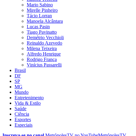
Mario Sabino
Mirelle Pinheiro
Tácio Lorran
Manoela Alcântara
Lucas Pasin
Tiago Pavinatto
Demétrio Vecchioli
Reinaldo Azevedo
Milena Teixeira
Alfredo Henrique
Rodrigo França
Vinícius Passarelli
Brasil
DF
SP
MG
Mundo
Entretenimento
Vida & Estilo
Saúde
Ciência
Esportes
Especiais
Inscreva-se no canal
MetrópolesTV no
YouTube
MetrópolesTV