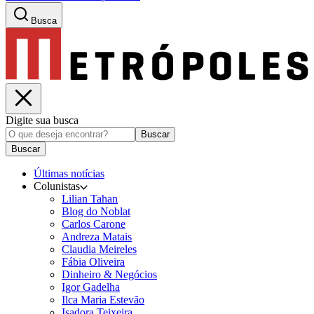
Busca
Digite sua busca
Buscar
Buscar
Últimas notícias
Colunistas
Lilian Tahan
Blog do Noblat
Carlos Carone
Andreza Matais
Claudia Meireles
Fábia Oliveira
Dinheiro & Negócios
Igor Gadelha
Ilca Maria Estevão
Isadora Teixeira