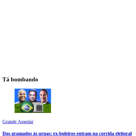
Tá bombando
Grande Angular
Dos gramados às urnas: ex-boleiros entram na corrida eleitoral