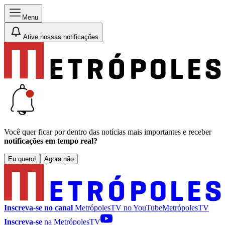
Menu
Ative nossas notificações
Você quer ficar por dentro das notícias mais importantes e receber
notificações em tempo real?
Eu quero!
Agora não
Inscreva-se no canal
MetrópolesTV no
YouTube
MetrópolesTV
Inscreva-se
na MetrópolesTV