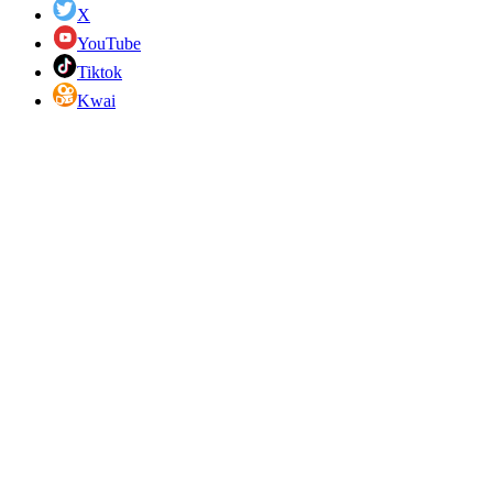
X
YouTube
Tiktok
Kwai