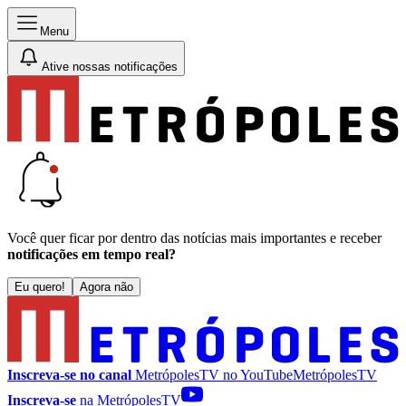
Menu
Ative nossas notificações
Você quer ficar por dentro das notícias mais importantes e receber
notificações em tempo real?
Eu quero!
Agora não
Inscreva-se no canal
MetrópolesTV no
YouTube
MetrópolesTV
Inscreva-se
na MetrópolesTV