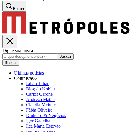
Busca
Digite sua busca
Buscar
Buscar
Últimas notícias
Colunistas
Lilian Tahan
Blog do Noblat
Carlos Carone
Andreza Matais
Claudia Meireles
Fábia Oliveira
Dinheiro & Negócios
Igor Gadelha
Ilca Maria Estevão
Isadora Teixeira