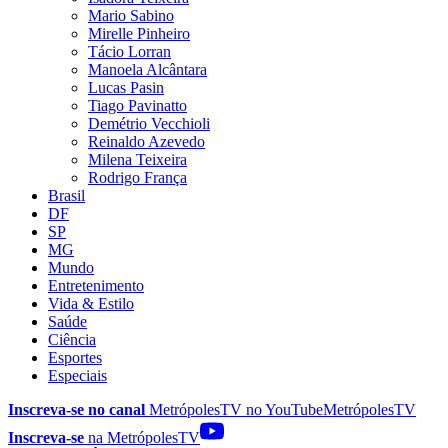
Mario Sabino
Mirelle Pinheiro
Tácio Lorran
Manoela Alcântara
Lucas Pasin
Tiago Pavinatto
Demétrio Vecchioli
Reinaldo Azevedo
Milena Teixeira
Rodrigo França
Brasil
DF
SP
MG
Mundo
Entretenimento
Vida & Estilo
Saúde
Ciência
Esportes
Especiais
Inscreva-se no canal
MetrópolesTV no
YouTube
MetrópolesTV
Inscreva-se
na MetrópolesTV