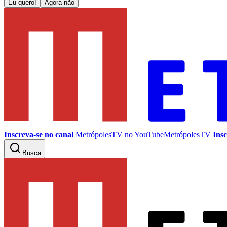
Eu quero!
Agora não
Inscreva-se no canal
MetrópolesTV no
YouTube
MetrópolesTV
Insc
Busca