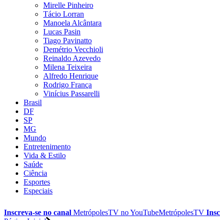
Mirelle Pinheiro
Tácio Lorran
Manoela Alcântara
Lucas Pasin
Tiago Pavinatto
Demétrio Vecchioli
Reinaldo Azevedo
Milena Teixeira
Alfredo Henrique
Rodrigo França
Vinícius Passarelli
Brasil
DF
SP
MG
Mundo
Entretenimento
Vida & Estilo
Saúde
Ciência
Esportes
Especiais
Inscreva-se no canal
MetrópolesTV no
YouTube
MetrópolesTV
Insc