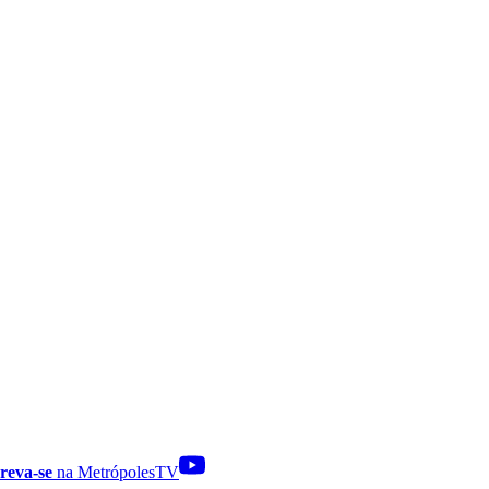
reva-se
na MetrópolesTV