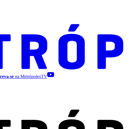
reva-se
na MetrópolesTV