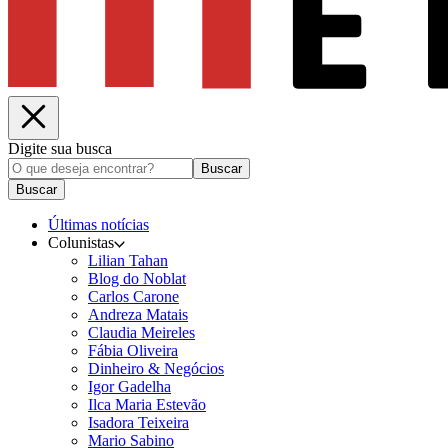
Digite sua busca
Buscar
Buscar
Últimas notícias
Colunistas
Lilian Tahan
Blog do Noblat
Carlos Carone
Andreza Matais
Claudia Meireles
Fábia Oliveira
Dinheiro & Negócios
Igor Gadelha
Ilca Maria Estevão
Isadora Teixeira
Mario Sabino