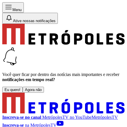
Menu
Ative nossas notificações
Você quer ficar por dentro das notícias mais importantes e receber
notificações em tempo real?
Eu quero!
Agora não
Inscreva-se no canal
MetrópolesTV no
YouTube
MetrópolesTV
Inscreva-se
na MetrópolesTV