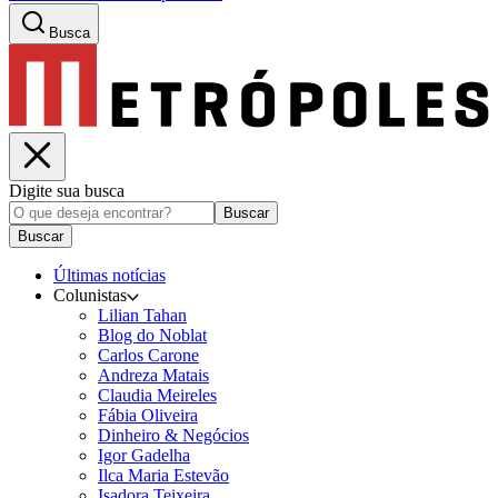
Busca
Digite sua busca
Buscar
Buscar
Últimas notícias
Colunistas
Lilian Tahan
Blog do Noblat
Carlos Carone
Andreza Matais
Claudia Meireles
Fábia Oliveira
Dinheiro & Negócios
Igor Gadelha
Ilca Maria Estevão
Isadora Teixeira