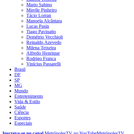
Mario Sabino
Mirelle Pinheiro
Tácio Lorran
Manoela Alcântara
Lucas Pasin
Tiago Pavinatto
Demétrio Vecchioli
Reinaldo Azevedo
Milena Teixeira
Alfredo Henrique
Rodrigo França
Vinícius Passarelli
Brasil
DF
SP
MG
Mundo
Entretenimento
Vida & Estilo
Saúde
Ciência
Esportes
Especiais
Inscreva-se no canal
MetrópolesTV no
YouTube
MetrópolesTV