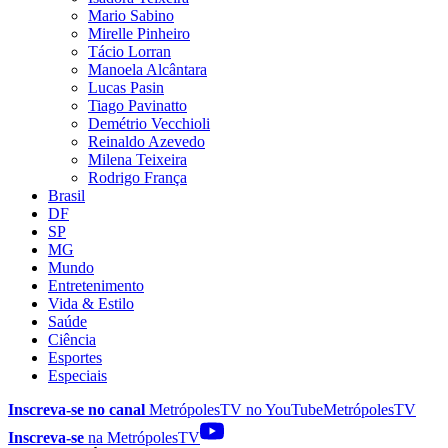
Mario Sabino
Mirelle Pinheiro
Tácio Lorran
Manoela Alcântara
Lucas Pasin
Tiago Pavinatto
Demétrio Vecchioli
Reinaldo Azevedo
Milena Teixeira
Rodrigo França
Brasil
DF
SP
MG
Mundo
Entretenimento
Vida & Estilo
Saúde
Ciência
Esportes
Especiais
Inscreva-se no canal
MetrópolesTV no
YouTube
MetrópolesTV
Inscreva-se
na MetrópolesTV