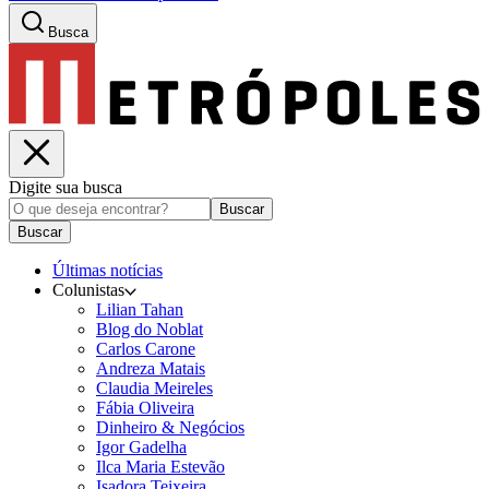
Busca
Digite sua busca
Buscar
Buscar
Últimas notícias
Colunistas
Lilian Tahan
Blog do Noblat
Carlos Carone
Andreza Matais
Claudia Meireles
Fábia Oliveira
Dinheiro & Negócios
Igor Gadelha
Ilca Maria Estevão
Isadora Teixeira