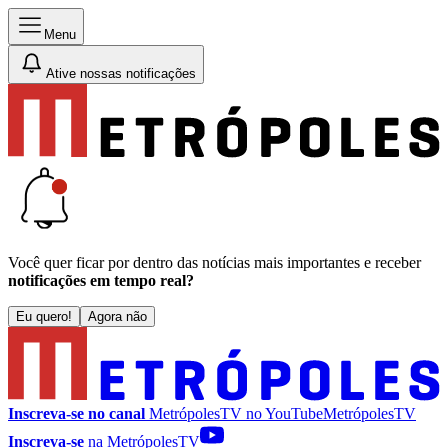
Menu
Ative nossas notificações
Você quer ficar por dentro das notícias mais importantes e receber
notificações em tempo real?
Eu quero!
Agora não
Inscreva-se no canal
MetrópolesTV no
YouTube
MetrópolesTV
Inscreva-se
na MetrópolesTV