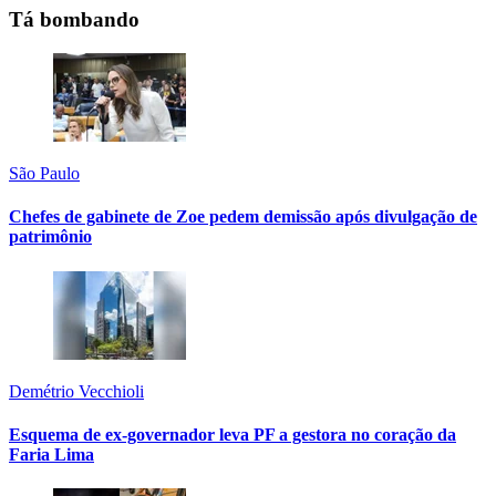
Tá bombando
São Paulo
Chefes de gabinete de Zoe pedem demissão após divulgação de
patrimônio
Demétrio Vecchioli
Esquema de ex-governador leva PF a gestora no coração da
Faria Lima