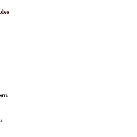
oles
erra
za
”