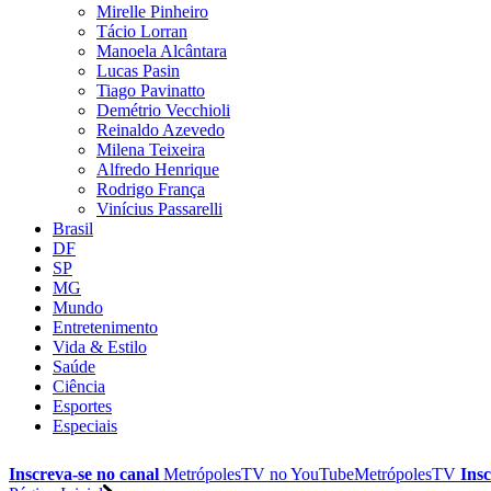
Mirelle Pinheiro
Tácio Lorran
Manoela Alcântara
Lucas Pasin
Tiago Pavinatto
Demétrio Vecchioli
Reinaldo Azevedo
Milena Teixeira
Alfredo Henrique
Rodrigo França
Vinícius Passarelli
Brasil
DF
SP
MG
Mundo
Entretenimento
Vida & Estilo
Saúde
Ciência
Esportes
Especiais
Inscreva-se no canal
MetrópolesTV no
YouTube
MetrópolesTV
Insc