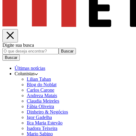
Digite sua busca
Buscar
Buscar
Últimas notícias
Colunistas
Lilian Tahan
Blog do Noblat
Carlos Carone
Andreza Matais
Claudia Meireles
Fábia Oliveira
Dinheiro & Negócios
Igor Gadelha
Ilca Maria Estevão
Isadora Teixeira
Mario Sabino