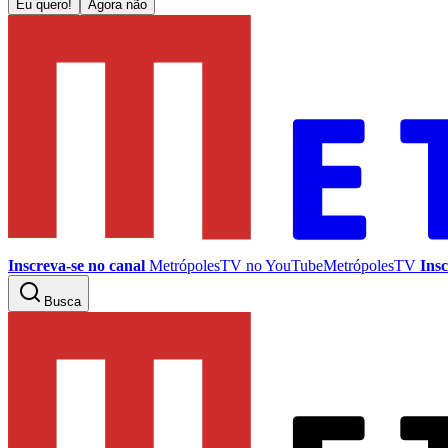
Eu quero!
Agora não
Inscreva-se no canal
MetrópolesTV no
YouTube
MetrópolesTV
Insc
Busca