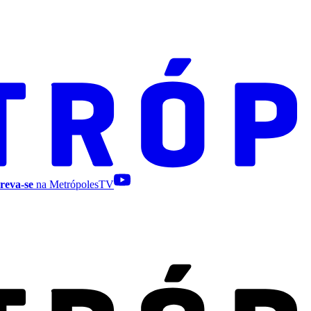
reva-se
na MetrópolesTV