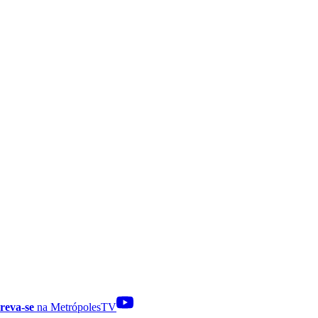
reva-se
na MetrópolesTV