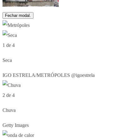
Fechar modal.
1 de 4
Seca
IGO ESTRELA/METRÓPOLES @igoestrela
2 de 4
Chuva
Getty Images