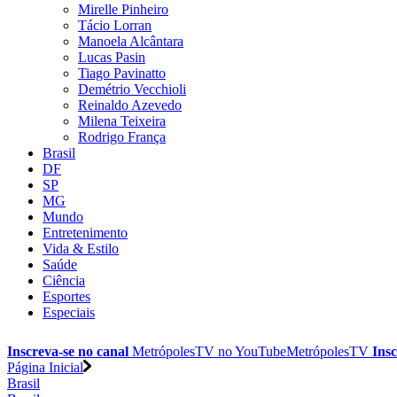
Mirelle Pinheiro
Tácio Lorran
Manoela Alcântara
Lucas Pasin
Tiago Pavinatto
Demétrio Vecchioli
Reinaldo Azevedo
Milena Teixeira
Rodrigo França
Brasil
DF
SP
MG
Mundo
Entretenimento
Vida & Estilo
Saúde
Ciência
Esportes
Especiais
Inscreva-se no canal
MetrópolesTV no
YouTube
MetrópolesTV
Insc
Página Inicial
Brasil