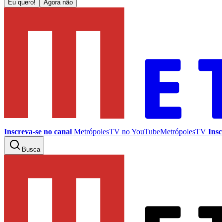
Eu quero!
Agora não
Inscreva-se no canal
MetrópolesTV no
YouTube
MetrópolesTV
Insc
Busca