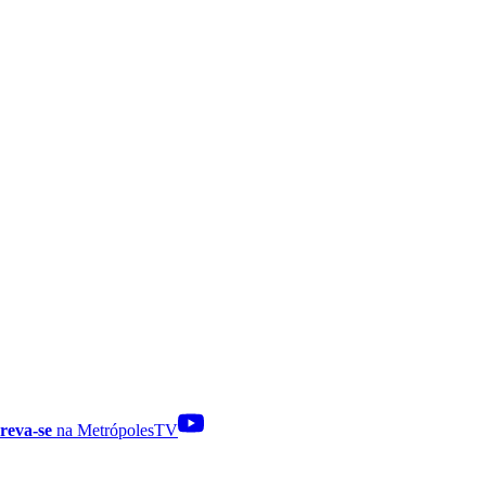
reva-se
na MetrópolesTV