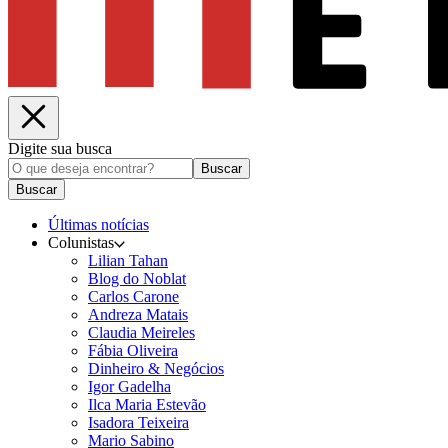
Digite sua busca
Buscar
Buscar
Últimas notícias
Colunistas
Lilian Tahan
Blog do Noblat
Carlos Carone
Andreza Matais
Claudia Meireles
Fábia Oliveira
Dinheiro & Negócios
Igor Gadelha
Ilca Maria Estevão
Isadora Teixeira
Mario Sabino