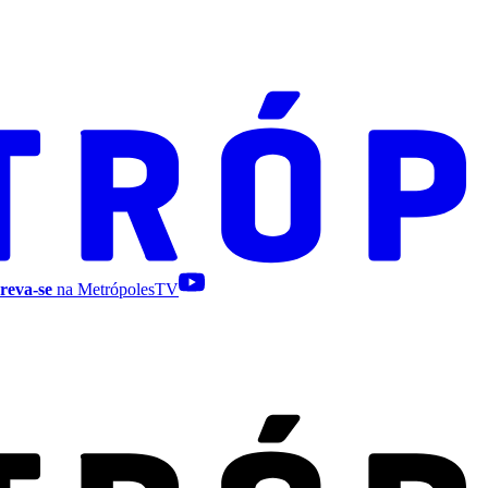
reva-se
na MetrópolesTV