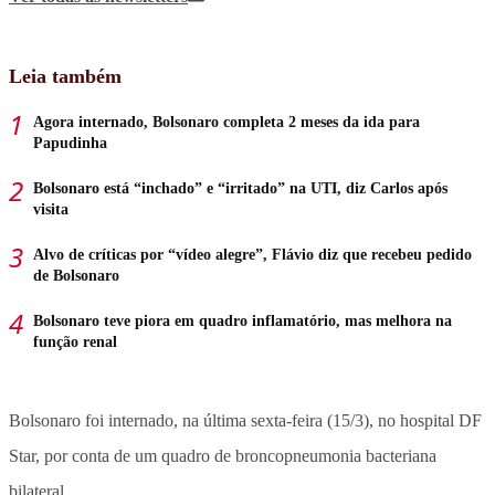
Leia também
Agora internado, Bolsonaro completa 2 meses da ida para
Papudinha
Bolsonaro está “inchado” e “irritado” na UTI, diz Carlos após
visita
Alvo de críticas por “vídeo alegre”, Flávio diz que recebeu pedido
de Bolsonaro
Bolsonaro teve piora em quadro inflamatório, mas melhora na
função renal
Bolsonaro foi internado, na última sexta-feira (15/3), no hospital DF
Star, por conta de um quadro de broncopneumonia bacteriana
bilateral.