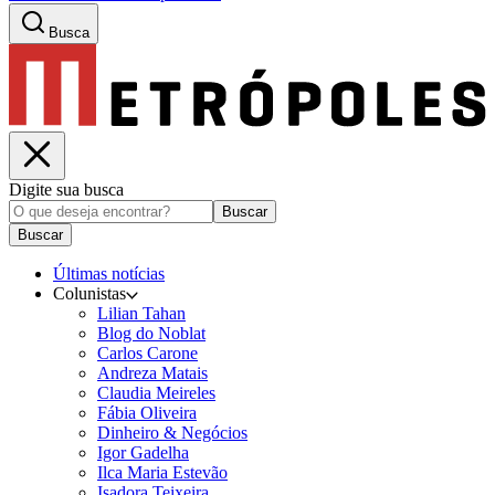
Busca
Digite sua busca
Buscar
Buscar
Últimas notícias
Colunistas
Lilian Tahan
Blog do Noblat
Carlos Carone
Andreza Matais
Claudia Meireles
Fábia Oliveira
Dinheiro & Negócios
Igor Gadelha
Ilca Maria Estevão
Isadora Teixeira