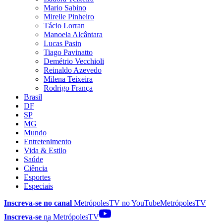
Mario Sabino
Mirelle Pinheiro
Tácio Lorran
Manoela Alcântara
Lucas Pasin
Tiago Pavinatto
Demétrio Vecchioli
Reinaldo Azevedo
Milena Teixeira
Rodrigo França
Brasil
DF
SP
MG
Mundo
Entretenimento
Vida & Estilo
Saúde
Ciência
Esportes
Especiais
Inscreva-se no canal
MetrópolesTV no
YouTube
MetrópolesTV
Inscreva-se
na MetrópolesTV