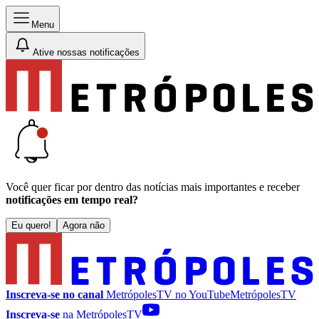
Menu
Ative nossas notificações
Você quer ficar por dentro das notícias mais importantes e receber
notificações em tempo real?
Eu quero!
Agora não
Inscreva-se no canal
MetrópolesTV no
YouTube
MetrópolesTV
Inscreva-se
na MetrópolesTV