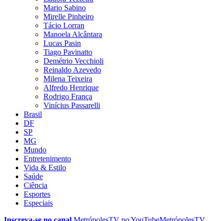
Mario Sabino
Mirelle Pinheiro
Tácio Lorran
Manoela Alcântara
Lucas Pasin
Tiago Pavinatto
Demétrio Vecchioli
Reinaldo Azevedo
Milena Teixeira
Alfredo Henrique
Rodrigo França
Vinícius Passarelli
Brasil
DF
SP
MG
Mundo
Entretenimento
Vida & Estilo
Saúde
Ciência
Esportes
Especiais
Inscreva-se no canal
MetrópolesTV no
YouTube
MetrópolesTV