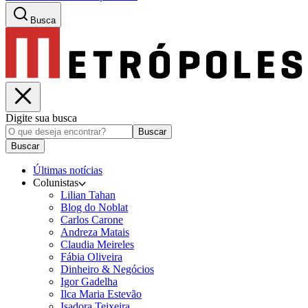
Busca
Digite sua busca
Buscar
Buscar
Últimas notícias
Colunistas
Lilian Tahan
Blog do Noblat
Carlos Carone
Andreza Matais
Claudia Meireles
Fábia Oliveira
Dinheiro & Negócios
Igor Gadelha
Ilca Maria Estevão
Isadora Teixeira