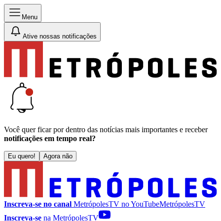
Menu
Ative nossas notificações
Você quer ficar por dentro das notícias mais importantes e receber
notificações em tempo real?
Eu quero!
Agora não
Inscreva-se no canal
MetrópolesTV no
YouTube
MetrópolesTV
Inscreva-se
na MetrópolesTV