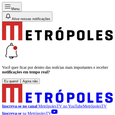
Menu
Ative nossas notificações
Você quer ficar por dentro das notícias mais importantes e receber
notificações em tempo real?
Eu quero!
Agora não
Inscreva-se no canal
MetrópolesTV no
YouTube
MetrópolesTV
Inscreva-se
na MetrópolesTV