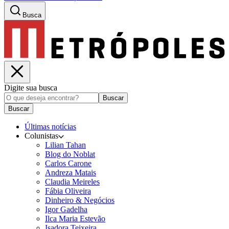
Busca
Digite sua busca
Buscar
Buscar
Últimas notícias
Colunistas
Lilian Tahan
Blog do Noblat
Carlos Carone
Andreza Matais
Claudia Meireles
Fábia Oliveira
Dinheiro & Negócios
Igor Gadelha
Ilca Maria Estevão
Isadora Teixeira