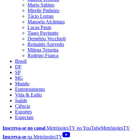
Mario Sabino
Mirelle Pinheiro
Tácio Lorran
Manoela Alcântara
Lucas Pasin
Tiago Pavinatto
Demétrio Vecchioli
Reinaldo Azevedo
Milena Teixeira
Rodrigo França
Brasil
DF
SP
MG
Mundo
Entretenimento
Vida & Estilo
Saúde
Ciência
Esportes
Especiais
Inscreva-se no canal
MetrópolesTV no
YouTube
MetrópolesTV
Inscreva-se
na MetrópolesTV