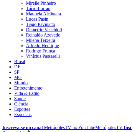
Mirelle Pinheiro
Tácio Lorran
Manoela Alcântara
Lucas Pasin
Tiago Pavinatto
Demétrio Vecchioli
Reinaldo Azevedo
Milena Teixeira
Alfredo Henrique
Rodrigo França
Vinícius Passarelli
Brasil
DF
SP
MG
Mundo
Entretenimento
Vida & Estilo
Saúde
Ciência
Esportes
Especiais
Inscreva-se no canal
MetrópolesTV no
YouTube
MetrópolesTV
Insc