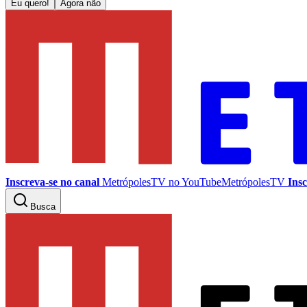
Eu quero!
Agora não
Inscreva-se no canal
MetrópolesTV no
YouTube
MetrópolesTV
Insc
Busca