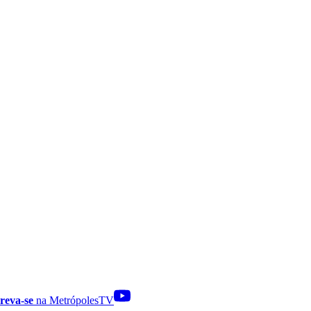
reva-se
na MetrópolesTV