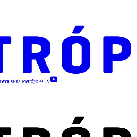
reva-se
na MetrópolesTV