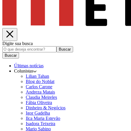
Digite sua busca
Buscar
Buscar
Últimas notícias
Colunistas
Lilian Tahan
Blog do Noblat
Carlos Carone
Andreza Matais
Claudia Meireles
Fábia Oliveira
Dinheiro & Negócios
Igor Gadelha
Ilca Maria Estevão
Isadora Teixeira
Mario Sabino