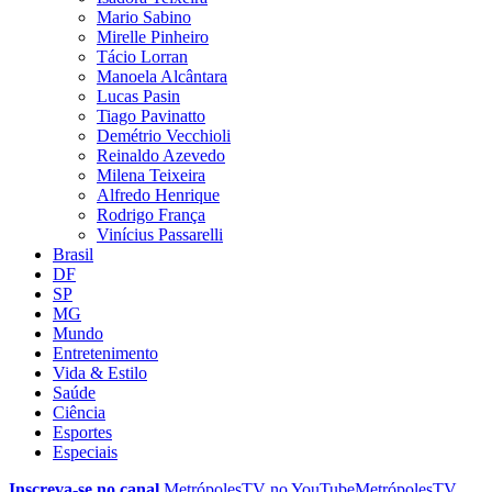
Mario Sabino
Mirelle Pinheiro
Tácio Lorran
Manoela Alcântara
Lucas Pasin
Tiago Pavinatto
Demétrio Vecchioli
Reinaldo Azevedo
Milena Teixeira
Alfredo Henrique
Rodrigo França
Vinícius Passarelli
Brasil
DF
SP
MG
Mundo
Entretenimento
Vida & Estilo
Saúde
Ciência
Esportes
Especiais
Inscreva-se no canal
MetrópolesTV no
YouTube
MetrópolesTV