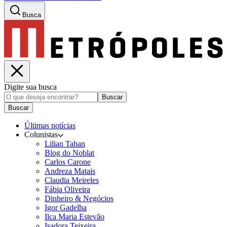
Busca
Digite sua busca
Buscar
Buscar
Últimas notícias
Colunistas
Lilian Tahan
Blog do Noblat
Carlos Carone
Andreza Matais
Claudia Meireles
Fábia Oliveira
Dinheiro & Negócios
Igor Gadelha
Ilca Maria Estevão
Isadora Teixeira