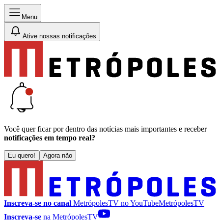
Menu
Ative nossas notificações
Você quer ficar por dentro das notícias mais importantes e receber
notificações em tempo real?
Eu quero!
Agora não
Inscreva-se no canal
MetrópolesTV no
YouTube
MetrópolesTV
Inscreva-se
na MetrópolesTV