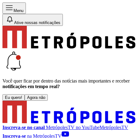
Menu
Ative nossas notificações
Você quer ficar por dentro das notícias mais importantes e receber
notificações em tempo real?
Eu quero!
Agora não
Inscreva-se no canal
MetrópolesTV no
YouTube
MetrópolesTV
Inscreva-se
na MetrópolesTV