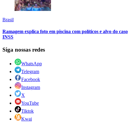
Brasil
Ramagem explica foto em piscina com políticos e alvo do caso
INSS
Siga nossas redes
WhatsApp
Telegram
Facebook
Instagram
X
YouTube
Tiktok
Kwai