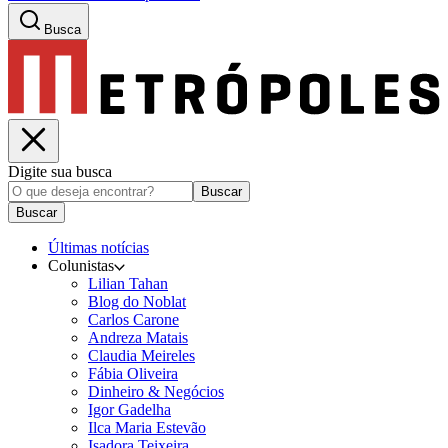
Busca
Digite sua busca
Buscar
Buscar
Últimas notícias
Colunistas
Lilian Tahan
Blog do Noblat
Carlos Carone
Andreza Matais
Claudia Meireles
Fábia Oliveira
Dinheiro & Negócios
Igor Gadelha
Ilca Maria Estevão
Isadora Teixeira