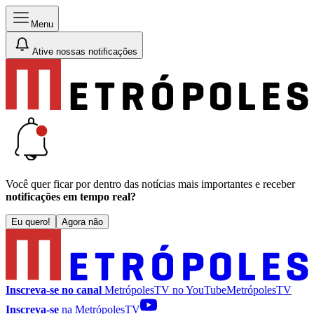
Menu
Ative nossas notificações
Você quer ficar por dentro das notícias mais importantes e receber
notificações em tempo real?
Eu quero!
Agora não
Inscreva-se no canal
MetrópolesTV no
YouTube
MetrópolesTV
Inscreva-se
na MetrópolesTV