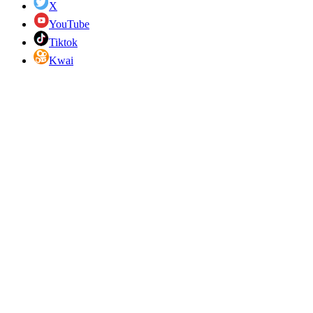
X
YouTube
Tiktok
Kwai