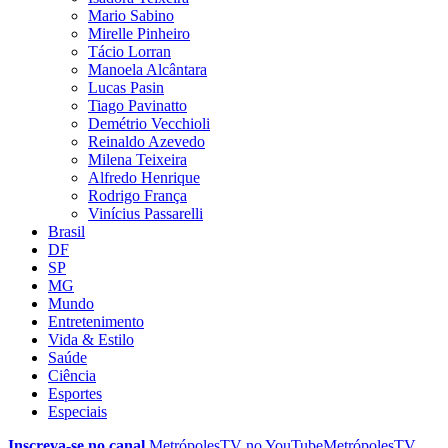
Mario Sabino
Mirelle Pinheiro
Tácio Lorran
Manoela Alcântara
Lucas Pasin
Tiago Pavinatto
Demétrio Vecchioli
Reinaldo Azevedo
Milena Teixeira
Alfredo Henrique
Rodrigo França
Vinícius Passarelli
Brasil
DF
SP
MG
Mundo
Entretenimento
Vida & Estilo
Saúde
Ciência
Esportes
Especiais
Inscreva-se no canal
MetrópolesTV no
YouTube
MetrópolesTV