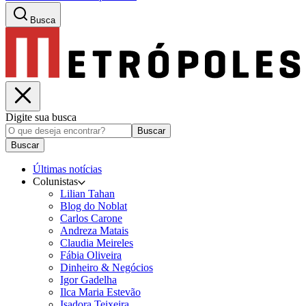
Busca
Digite sua busca
Buscar
Buscar
Últimas notícias
Colunistas
Lilian Tahan
Blog do Noblat
Carlos Carone
Andreza Matais
Claudia Meireles
Fábia Oliveira
Dinheiro & Negócios
Igor Gadelha
Ilca Maria Estevão
Isadora Teixeira