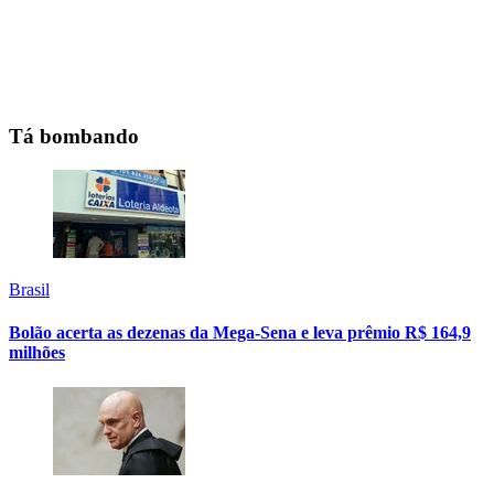
Tá bombando
Brasil
Bolão acerta as dezenas da Mega-Sena e leva prêmio R$ 164,9
milhões