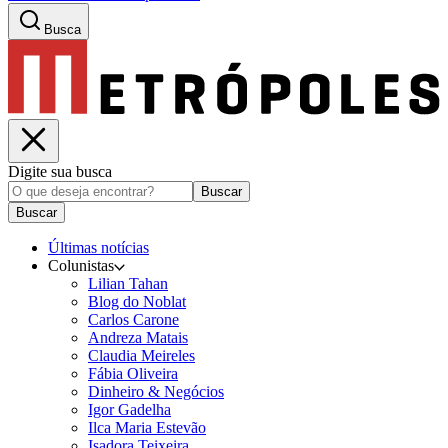
Busca
Digite sua busca
Buscar
Buscar
Últimas notícias
Colunistas
Lilian Tahan
Blog do Noblat
Carlos Carone
Andreza Matais
Claudia Meireles
Fábia Oliveira
Dinheiro & Negócios
Igor Gadelha
Ilca Maria Estevão
Isadora Teixeira