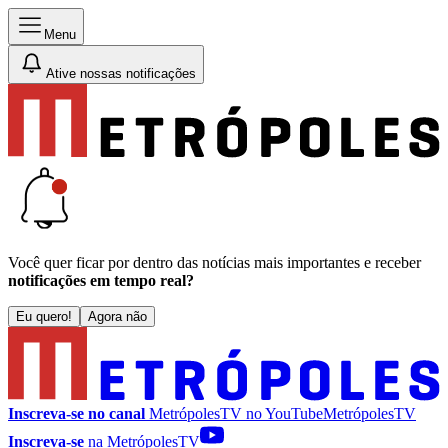
Menu
Ative nossas notificações
Você quer ficar por dentro das notícias mais importantes e receber
notificações em tempo real?
Eu quero!
Agora não
Inscreva-se no canal
MetrópolesTV no
YouTube
MetrópolesTV
Inscreva-se
na MetrópolesTV