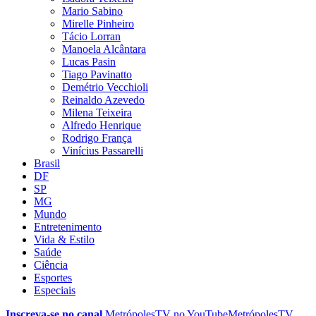
Mario Sabino
Mirelle Pinheiro
Tácio Lorran
Manoela Alcântara
Lucas Pasin
Tiago Pavinatto
Demétrio Vecchioli
Reinaldo Azevedo
Milena Teixeira
Alfredo Henrique
Rodrigo França
Vinícius Passarelli
Brasil
DF
SP
MG
Mundo
Entretenimento
Vida & Estilo
Saúde
Ciência
Esportes
Especiais
Inscreva-se no canal
MetrópolesTV no
YouTube
MetrópolesTV