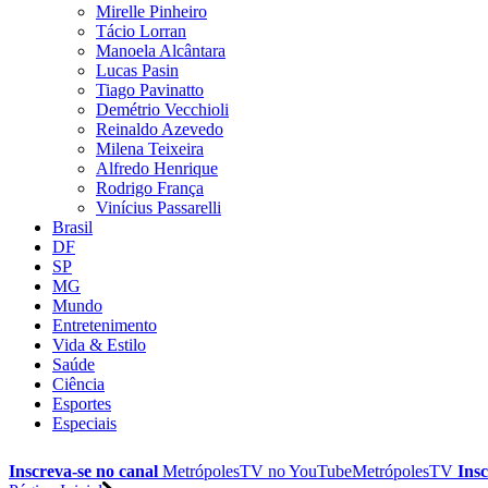
Mirelle Pinheiro
Tácio Lorran
Manoela Alcântara
Lucas Pasin
Tiago Pavinatto
Demétrio Vecchioli
Reinaldo Azevedo
Milena Teixeira
Alfredo Henrique
Rodrigo França
Vinícius Passarelli
Brasil
DF
SP
MG
Mundo
Entretenimento
Vida & Estilo
Saúde
Ciência
Esportes
Especiais
Inscreva-se no canal
MetrópolesTV no
YouTube
MetrópolesTV
Insc