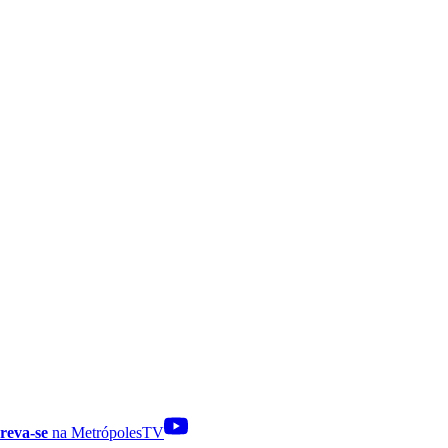
reva-se
na MetrópolesTV