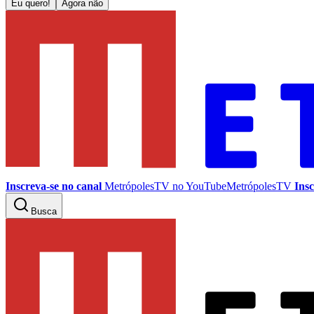
Eu quero!
Agora não
Inscreva-se no canal
MetrópolesTV no
YouTube
MetrópolesTV
Insc
Busca