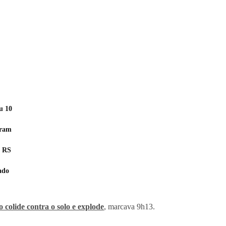
u 10
eram
o RS
ado
 colide contra o solo e explode
, marcava 9h13.