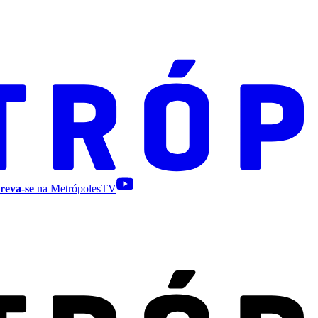
reva-se
na MetrópolesTV