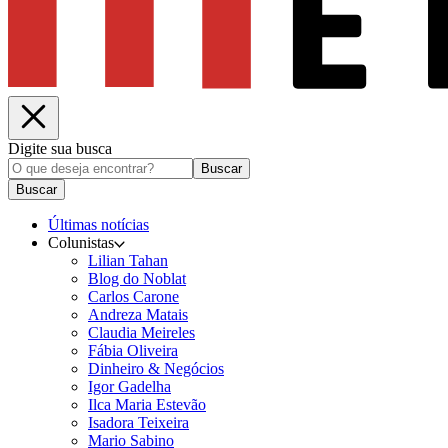
Digite sua busca
Buscar
Buscar
Últimas notícias
Colunistas
Lilian Tahan
Blog do Noblat
Carlos Carone
Andreza Matais
Claudia Meireles
Fábia Oliveira
Dinheiro & Negócios
Igor Gadelha
Ilca Maria Estevão
Isadora Teixeira
Mario Sabino