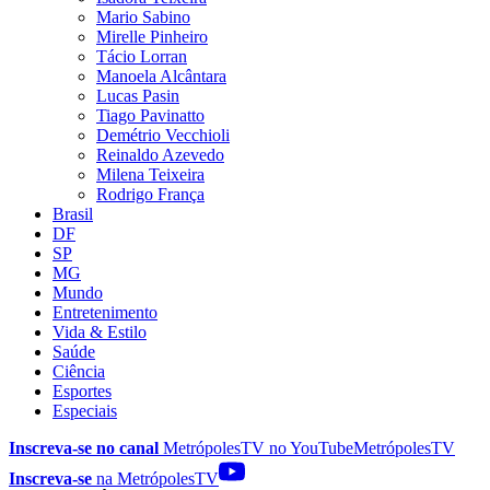
Mario Sabino
Mirelle Pinheiro
Tácio Lorran
Manoela Alcântara
Lucas Pasin
Tiago Pavinatto
Demétrio Vecchioli
Reinaldo Azevedo
Milena Teixeira
Rodrigo França
Brasil
DF
SP
MG
Mundo
Entretenimento
Vida & Estilo
Saúde
Ciência
Esportes
Especiais
Inscreva-se no canal
MetrópolesTV no
YouTube
MetrópolesTV
Inscreva-se
na MetrópolesTV