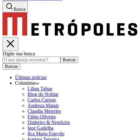
Busca
Digite sua busca
Buscar
Buscar
Últimas notícias
Colunistas
Lilian Tahan
Blog do Noblat
Carlos Carone
Andreza Matais
Claudia Meireles
Fábia Oliveira
Dinheiro & Negócios
Igor Gadelha
Ilca Maria Estevão
Isadora Teixeira