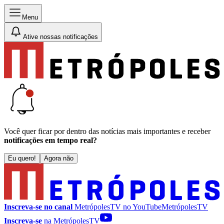
Menu
Ative nossas notificações
Você quer ficar por dentro das notícias mais importantes e receber
notificações em tempo real?
Eu quero!
Agora não
Inscreva-se no canal
MetrópolesTV no
YouTube
MetrópolesTV
Inscreva-se
na MetrópolesTV