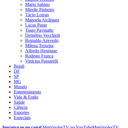
Mario Sabino
Mirelle Pinheiro
Tácio Lorran
Manoela Alcântara
Lucas Pasin
Tiago Pavinatto
Demétrio Vecchioli
Reinaldo Azevedo
Milena Teixeira
Alfredo Henrique
Rodrigo França
Vinícius Passarelli
Brasil
DF
SP
MG
Mundo
Entretenimento
Vida & Estilo
Saúde
Ciência
Esportes
Especiais
Inscreva-se no canal
MetrópolesTV no
YouTube
MetrópolesTV