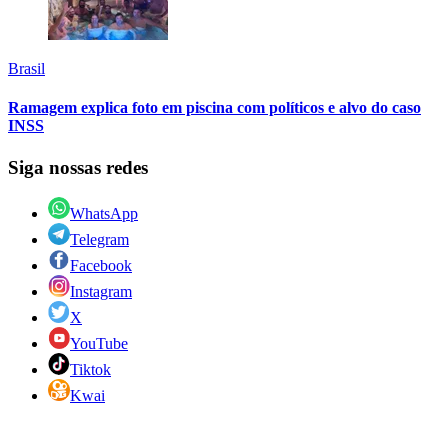
Brasil
Ramagem explica foto em piscina com políticos e alvo do caso
INSS
Siga nossas redes
WhatsApp
Telegram
Facebook
Instagram
X
YouTube
Tiktok
Kwai