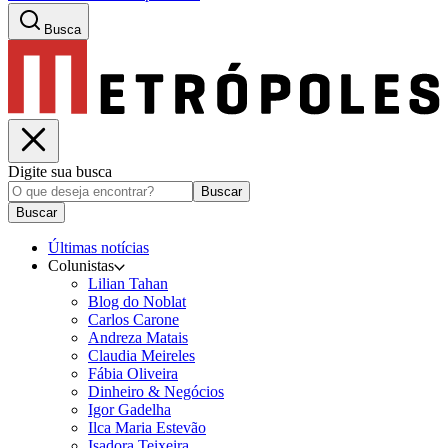
Busca
Digite sua busca
Buscar
Buscar
Últimas notícias
Colunistas
Lilian Tahan
Blog do Noblat
Carlos Carone
Andreza Matais
Claudia Meireles
Fábia Oliveira
Dinheiro & Negócios
Igor Gadelha
Ilca Maria Estevão
Isadora Teixeira