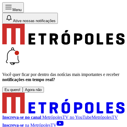
Menu
Ative nossas notificações
Você quer ficar por dentro das notícias mais importantes e receber
notificações em tempo real?
Eu quero!
Agora não
Inscreva-se no canal
MetrópolesTV no
YouTube
MetrópolesTV
Inscreva-se
na MetrópolesTV