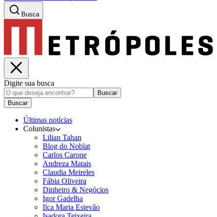
Busca
Digite sua busca
Buscar
Buscar
Últimas notícias
Colunistas
Lilian Tahan
Blog do Noblat
Carlos Carone
Andreza Matais
Claudia Meireles
Fábia Oliveira
Dinheiro & Negócios
Igor Gadelha
Ilca Maria Estevão
Isadora Teixeira