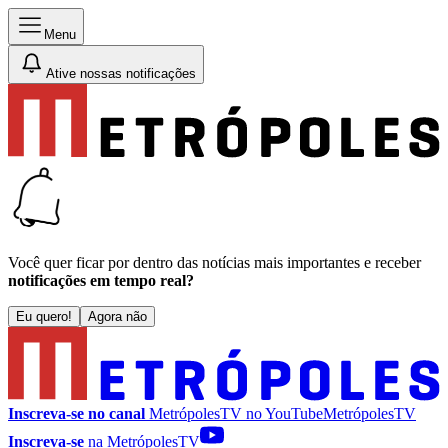
Menu
Ative nossas notificações
Você quer ficar por dentro das notícias mais importantes e receber
notificações em tempo real?
Eu quero!
Agora não
Inscreva-se no canal
MetrópolesTV no
YouTube
MetrópolesTV
Inscreva-se
na MetrópolesTV