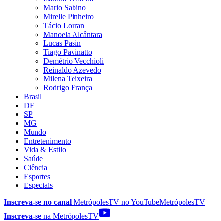
Mario Sabino
Mirelle Pinheiro
Tácio Lorran
Manoela Alcântara
Lucas Pasin
Tiago Pavinatto
Demétrio Vecchioli
Reinaldo Azevedo
Milena Teixeira
Rodrigo França
Brasil
DF
SP
MG
Mundo
Entretenimento
Vida & Estilo
Saúde
Ciência
Esportes
Especiais
Inscreva-se no canal
MetrópolesTV no
YouTube
MetrópolesTV
Inscreva-se
na MetrópolesTV