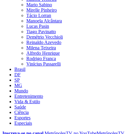
Mario Sabino
Mirelle Pinheiro
Tácio Lorran
Manoela Alcântara
Lucas Pasin
Tiago Pavinatto
Demétrio Vecchioli
Reinaldo Azevedo
Milena Teixeira
Alfredo Henrique
Rodrigo França
Vinícius Passarelli
Brasil
DF
SP
MG
Mundo
Entretenimento
Vida & Estilo
Saúde
Ciência
Esportes
Especiais
Inscreva-se no canal
MetrópolesTV no
YouTube
MetrópolesTV