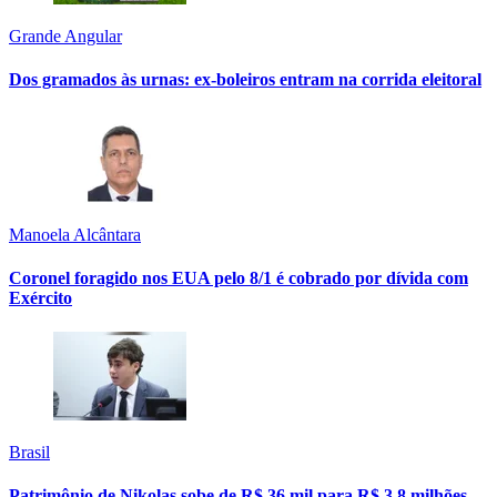
Grande Angular
Dos gramados às urnas: ex-boleiros entram na corrida eleitoral
Manoela Alcântara
Coronel foragido nos EUA pelo 8/1 é cobrado por dívida com
Exército
Brasil
Patrimônio de Nikolas sobe de R$ 36 mil para R$ 3,8 milhões