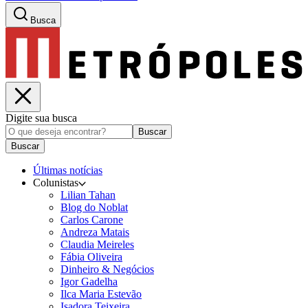
Busca
Digite sua busca
Buscar
Buscar
Últimas notícias
Colunistas
Lilian Tahan
Blog do Noblat
Carlos Carone
Andreza Matais
Claudia Meireles
Fábia Oliveira
Dinheiro & Negócios
Igor Gadelha
Ilca Maria Estevão
Isadora Teixeira