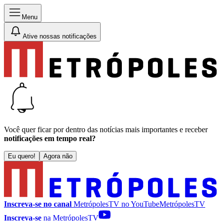
Menu
Ative nossas notificações
Você quer ficar por dentro das notícias mais importantes e receber
notificações em tempo real?
Eu quero!
Agora não
Inscreva-se no canal
MetrópolesTV no
YouTube
MetrópolesTV
Inscreva-se
na MetrópolesTV