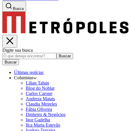
Busca
Digite sua busca
Buscar
Buscar
Últimas notícias
Colunistas
Lilian Tahan
Blog do Noblat
Carlos Carone
Andreza Matais
Claudia Meireles
Fábia Oliveira
Dinheiro & Negócios
Igor Gadelha
Ilca Maria Estevão
Isadora Teixeira