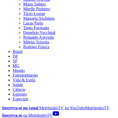
Mario Sabino
Mirelle Pinheiro
Tácio Lorran
Manoela Alcântara
Lucas Pasin
Tiago Pavinatto
Demétrio Vecchioli
Reinaldo Azevedo
Milena Teixeira
Rodrigo França
Brasil
DF
SP
MG
Mundo
Entretenimento
Vida & Estilo
Saúde
Ciência
Esportes
Especiais
Inscreva-se no canal
MetrópolesTV no
YouTube
MetrópolesTV
Inscreva-se
na MetrópolesTV