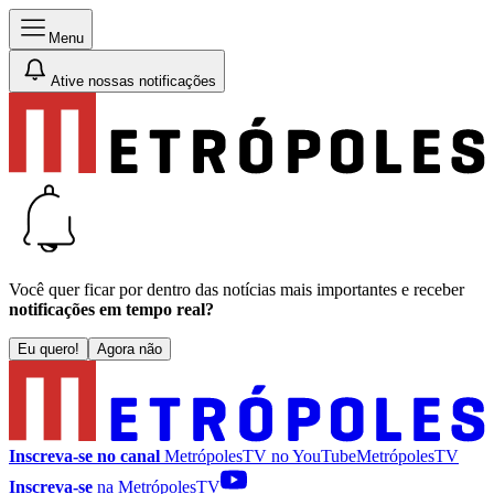
Menu
Ative nossas notificações
Você quer ficar por dentro das notícias mais importantes e receber
notificações em tempo real?
Eu quero!
Agora não
Inscreva-se no canal
MetrópolesTV no
YouTube
MetrópolesTV
Inscreva-se
na MetrópolesTV