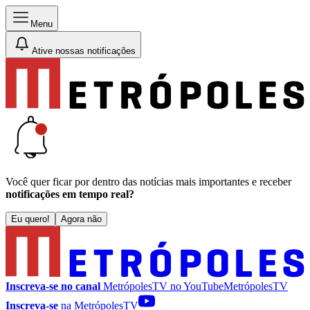
Menu
Ative nossas notificações
Você quer ficar por dentro das notícias mais importantes e receber
notificações em tempo real?
Eu quero!
Agora não
Inscreva-se no canal
MetrópolesTV no
YouTube
MetrópolesTV
Inscreva-se
na MetrópolesTV