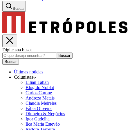
Busca
Digite sua busca
Buscar
Buscar
Últimas notícias
Colunistas
Lilian Tahan
Blog do Noblat
Carlos Carone
Andreza Matais
Claudia Meireles
Fábia Oliveira
Dinheiro & Negócios
Igor Gadelha
Ilca Maria Estevão
Isadora Teixeira