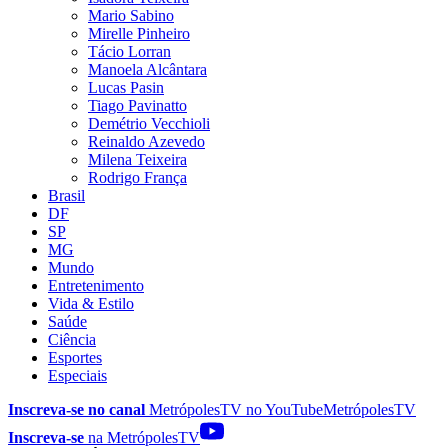
Mario Sabino
Mirelle Pinheiro
Tácio Lorran
Manoela Alcântara
Lucas Pasin
Tiago Pavinatto
Demétrio Vecchioli
Reinaldo Azevedo
Milena Teixeira
Rodrigo França
Brasil
DF
SP
MG
Mundo
Entretenimento
Vida & Estilo
Saúde
Ciência
Esportes
Especiais
Inscreva-se no canal
MetrópolesTV no
YouTube
MetrópolesTV
Inscreva-se
na MetrópolesTV