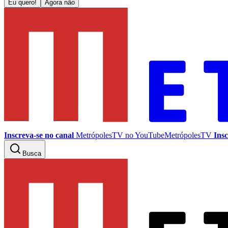
Eu quero!
Agora não
Inscreva-se no canal
MetrópolesTV no
YouTube
MetrópolesTV
Insc
Busca