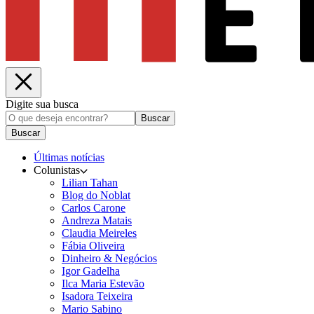
Digite sua busca
Buscar
Buscar
Últimas notícias
Colunistas
Lilian Tahan
Blog do Noblat
Carlos Carone
Andreza Matais
Claudia Meireles
Fábia Oliveira
Dinheiro & Negócios
Igor Gadelha
Ilca Maria Estevão
Isadora Teixeira
Mario Sabino