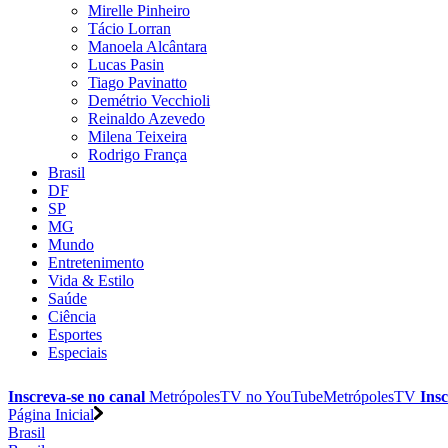
Mirelle Pinheiro
Tácio Lorran
Manoela Alcântara
Lucas Pasin
Tiago Pavinatto
Demétrio Vecchioli
Reinaldo Azevedo
Milena Teixeira
Rodrigo França
Brasil
DF
SP
MG
Mundo
Entretenimento
Vida & Estilo
Saúde
Ciência
Esportes
Especiais
Inscreva-se no canal
MetrópolesTV no
YouTube
MetrópolesTV
Insc
Página Inicial
Brasil