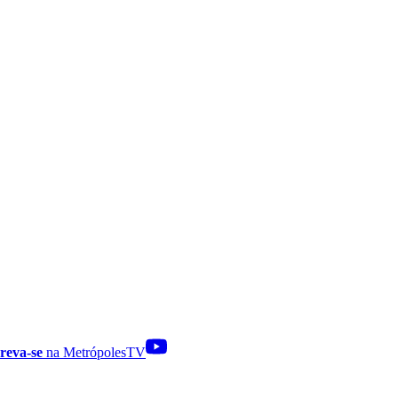
reva-se
na MetrópolesTV