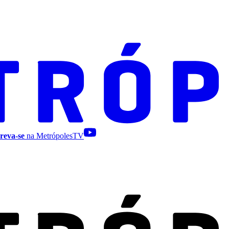
reva-se
na MetrópolesTV