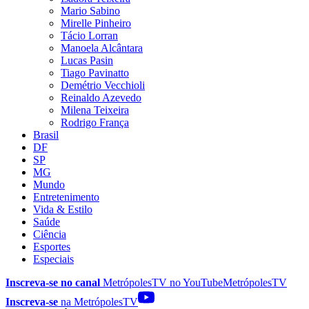
Mario Sabino
Mirelle Pinheiro
Tácio Lorran
Manoela Alcântara
Lucas Pasin
Tiago Pavinatto
Demétrio Vecchioli
Reinaldo Azevedo
Milena Teixeira
Rodrigo França
Brasil
DF
SP
MG
Mundo
Entretenimento
Vida & Estilo
Saúde
Ciência
Esportes
Especiais
Inscreva-se no canal
MetrópolesTV no
YouTube
MetrópolesTV
Inscreva-se
na MetrópolesTV