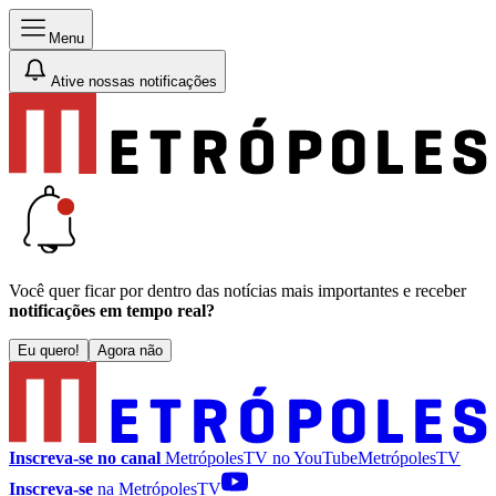
Menu
Ative nossas notificações
Você quer ficar por dentro das notícias mais importantes e receber
notificações em tempo real?
Eu quero!
Agora não
Inscreva-se no canal
MetrópolesTV no
YouTube
MetrópolesTV
Inscreva-se
na MetrópolesTV