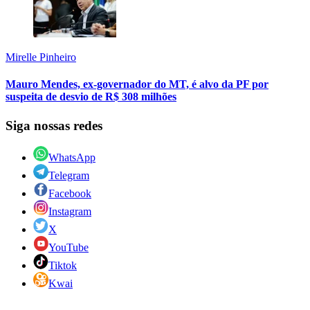
Mirelle Pinheiro
Mauro Mendes, ex-governador do MT, é alvo da PF por
suspeita de desvio de R$ 308 milhões
Siga nossas redes
WhatsApp
Telegram
Facebook
Instagram
X
YouTube
Tiktok
Kwai