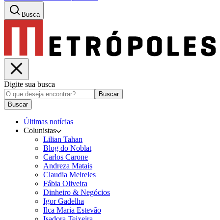
Busca
Digite sua busca
Buscar
Buscar
Últimas notícias
Colunistas
Lilian Tahan
Blog do Noblat
Carlos Carone
Andreza Matais
Claudia Meireles
Fábia Oliveira
Dinheiro & Negócios
Igor Gadelha
Ilca Maria Estevão
Isadora Teixeira