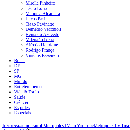
Mirelle Pinheiro
Tácio Lorran
Manoela Alcântara
Lucas Pasin
Tiago Pavinatto
Demétrio Vecchioli
Reinaldo Azevedo
Milena Teixeira
Alfredo Henrique
Rodrigo França
Vinícius Passarelli
Brasil
DF
SP
MG
Mundo
Entretenimento
Vida & Estilo
Saúde
Ciência
Esportes
Especiais
Inscreva-se no canal
MetrópolesTV no
YouTube
MetrópolesTV
Insc