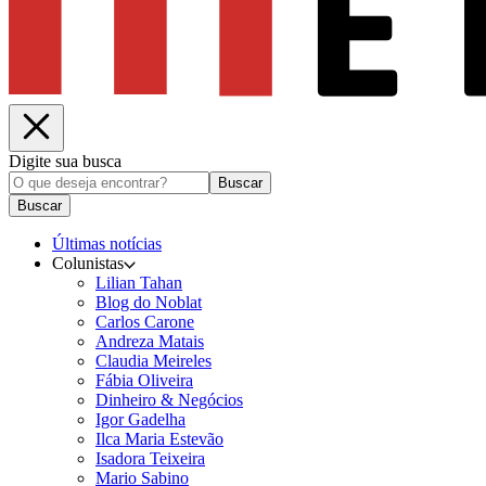
Digite sua busca
Buscar
Buscar
Últimas notícias
Colunistas
Lilian Tahan
Blog do Noblat
Carlos Carone
Andreza Matais
Claudia Meireles
Fábia Oliveira
Dinheiro & Negócios
Igor Gadelha
Ilca Maria Estevão
Isadora Teixeira
Mario Sabino