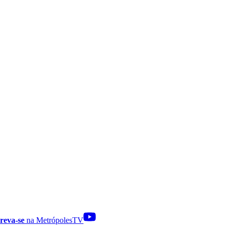
reva-se
na MetrópolesTV