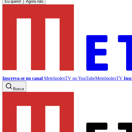
Eu quero!
Agora não
Inscreva-se no canal
MetrópolesTV no
YouTube
MetrópolesTV
Insc
Busca