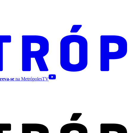
reva-se
na MetrópolesTV