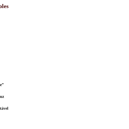
oles
e”
luz
tável