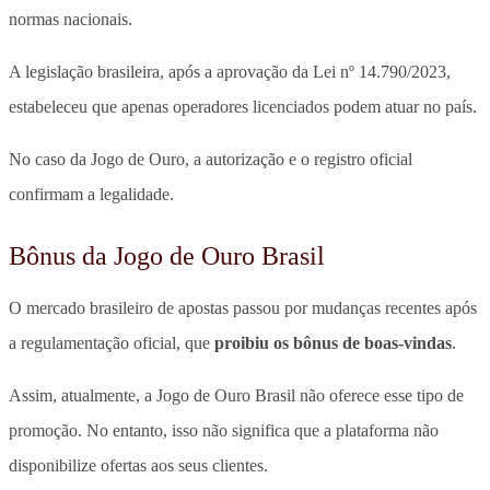
normas nacionais.
A legislação brasileira, após a aprovação da Lei nº 14.790/2023,
estabeleceu que apenas operadores licenciados podem atuar no país.
No caso da Jogo de Ouro, a autorização e o registro oficial
confirmam a legalidade.
Bônus da Jogo de Ouro Brasil
O mercado brasileiro de apostas passou por mudanças recentes após
a regulamentação oficial, que
proibiu os bônus de boas-vindas
.
Assim, atualmente, a Jogo de Ouro Brasil não oferece esse tipo de
promoção. No entanto, isso não significa que a plataforma não
disponibilize ofertas aos seus clientes.