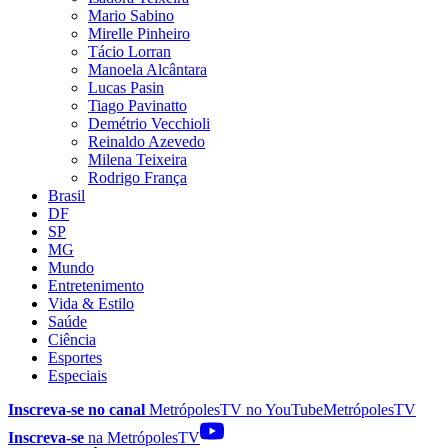
Mario Sabino
Mirelle Pinheiro
Tácio Lorran
Manoela Alcântara
Lucas Pasin
Tiago Pavinatto
Demétrio Vecchioli
Reinaldo Azevedo
Milena Teixeira
Rodrigo França
Brasil
DF
SP
MG
Mundo
Entretenimento
Vida & Estilo
Saúde
Ciência
Esportes
Especiais
Inscreva-se no canal
MetrópolesTV no
YouTube
MetrópolesTV
Inscreva-se
na MetrópolesTV