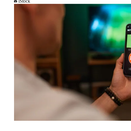
iStock