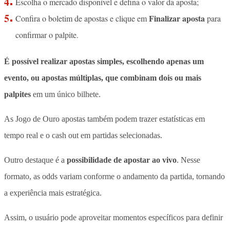
Escolha o mercado disponível e defina o valor da aposta;
Finalizar aposta
Confira o boletim de apostas e clique em
para
confirmar o palpite.
É possível realizar apostas simples, escolhendo apenas um
evento, ou apostas múltiplas, que combinam dois ou mais
palpites
em um único bilhete.
As Jogo de Ouro apostas também podem trazer estatísticas em
tempo real e o cash out em partidas selecionadas.
Outro destaque é a
possibilidade de apostar ao vivo
. Nesse
formato, as odds variam conforme o andamento da partida, tornando
a experiência mais estratégica.
Assim, o usuário pode aproveitar momentos específicos para definir