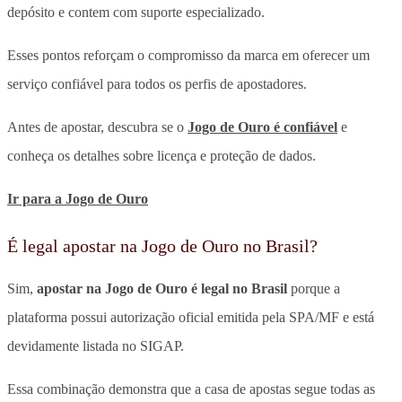
depósito e contem com suporte especializado.
Esses pontos reforçam o compromisso da marca em oferecer um
serviço confiável para todos os perfis de apostadores.
Antes de apostar, descubra se o
Jogo de Ouro é confiável
e
conheça os detalhes sobre licença e proteção de dados.
Ir para a Jogo de Ouro
É legal apostar na Jogo de Ouro no Brasil?
Sim,
apostar na Jogo de Ouro é legal no Brasil
porque a
plataforma possui autorização oficial emitida pela SPA/MF e está
devidamente listada no SIGAP.
Essa combinação demonstra que a casa de apostas segue todas as