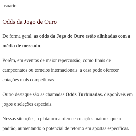
usuário.
Odds da Jogo de Ouro
De forma geral,
as odds da Jogo de Ouro estão alinhadas com a
média de mercado
.
Porém, em eventos de maior repercussão, como finais de
campeonatos ou torneios internacionais, a casa pode oferecer
cotações mais competitivas.
Outro destaque são as chamadas
Odds Turbinadas
, disponíveis em
jogos e seleções especiais.
Nessas situações, a plataforma oferece cotações maiores que o
padrão, aumentando o potencial de retorno em apostas específicas.