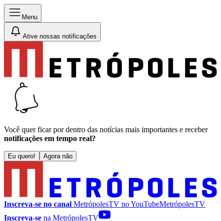
Menu
Ative nossas notificações
Você quer ficar por dentro das notícias mais importantes e receber
notificações em tempo real?
Eu quero!
Agora não
Inscreva-se no canal
MetrópolesTV no
YouTube
MetrópolesTV
Inscreva-se
na MetrópolesTV