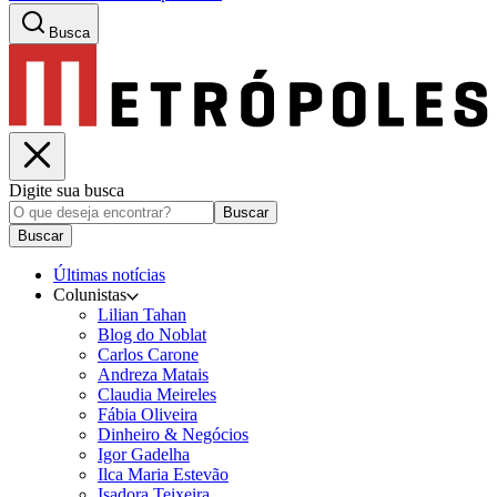
Busca
Digite sua busca
Buscar
Buscar
Últimas notícias
Colunistas
Lilian Tahan
Blog do Noblat
Carlos Carone
Andreza Matais
Claudia Meireles
Fábia Oliveira
Dinheiro & Negócios
Igor Gadelha
Ilca Maria Estevão
Isadora Teixeira