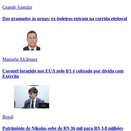
Grande Angular
Dos gramados às urnas: ex-boleiros entram na corrida eleitoral
Manoela Alcântara
Coronel foragido nos EUA pelo 8/1 é cobrado por dívida com
Exército
Brasil
Patrimônio de Nikolas sobe de R$ 36 mil para R$ 3,8 milhões