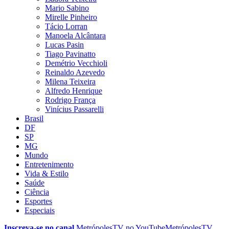
Mario Sabino
Mirelle Pinheiro
Tácio Lorran
Manoela Alcântara
Lucas Pasin
Tiago Pavinatto
Demétrio Vecchioli
Reinaldo Azevedo
Milena Teixeira
Alfredo Henrique
Rodrigo França
Vinícius Passarelli
Brasil
DF
SP
MG
Mundo
Entretenimento
Vida & Estilo
Saúde
Ciência
Esportes
Especiais
Inscreva-se no canal
MetrópolesTV no
YouTube
MetrópolesTV