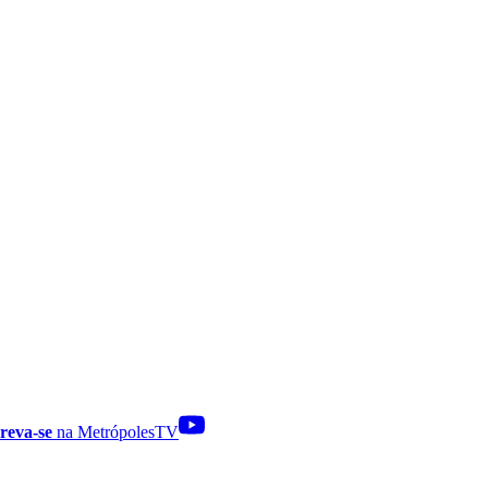
reva-se
na MetrópolesTV