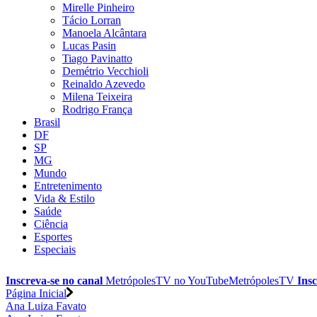
Mirelle Pinheiro
Tácio Lorran
Manoela Alcântara
Lucas Pasin
Tiago Pavinatto
Demétrio Vecchioli
Reinaldo Azevedo
Milena Teixeira
Rodrigo França
Brasil
DF
SP
MG
Mundo
Entretenimento
Vida & Estilo
Saúde
Ciência
Esportes
Especiais
Inscreva-se no canal
MetrópolesTV no
YouTube
MetrópolesTV
Insc
Página Inicial
Ana Luiza Favato