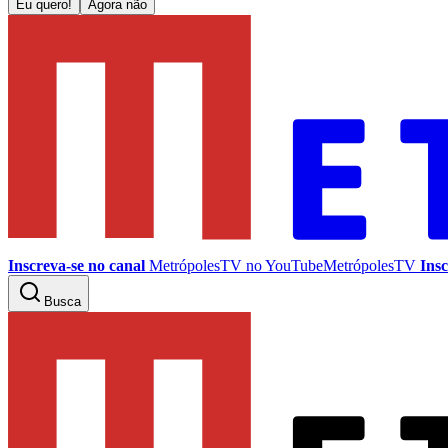
Eu quero!
Agora não
Inscreva-se no canal
MetrópolesTV no
YouTube
MetrópolesTV
Insc
Busca