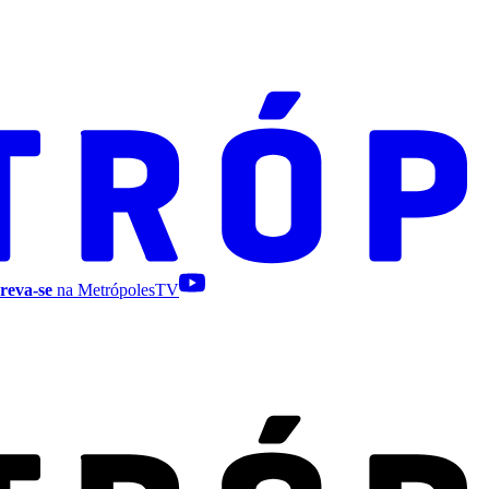
reva-se
na MetrópolesTV