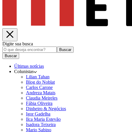
Digite sua busca
Buscar
Buscar
Últimas notícias
Colunistas
Lilian Tahan
Blog do Noblat
Carlos Carone
Andreza Matais
Claudia Meireles
Fábia Oliveira
Dinheiro & Negócios
Igor Gadelha
Ilca Maria Estevão
Isadora Teixeira
Mario Sabino