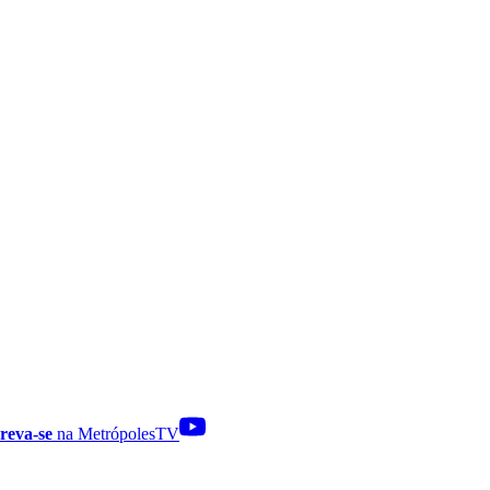
reva-se
na MetrópolesTV