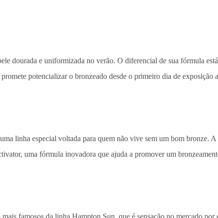
pele dourada e uniformizada no verão. O diferencial de sua fórmula e
promete potencializar o bronzeado desde o primeiro dia de exposição a
uma linha especial voltada para quem não vive sem um bom bronze. A La
ator, uma fórmula inovadora que ajuda a promover um bronzeamento 
mais famosos da linha Hampton Sun, que é sensação no mercado por c