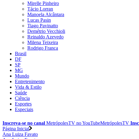
Mirelle Pinheiro
Tácio Lorran
Manoela Alcântara
Lucas Pasin
Tiago Pavinatto
Demétrio Vecchioli
Reinaldo Azevedo
Milena Teixeira
Rodrigo França
Brasil
DF
SP
MG
Mundo
Entretenimento
Vida & Estilo
Saúde
Ciência
Esportes
Especiais
Inscreva-se no canal
MetrópolesTV no
YouTube
MetrópolesTV
Insc
Página Inicial
Ana Luiza Favato