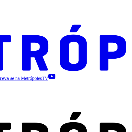
reva-se
na MetrópolesTV