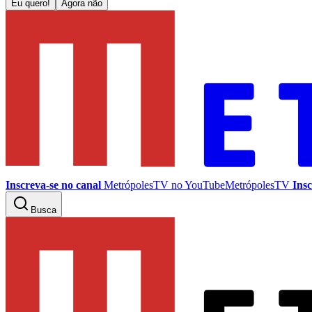
Eu quero!
Agora não
Inscreva-se no canal
MetrópolesTV no
YouTube
MetrópolesTV
Insc
Busca