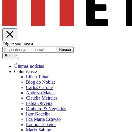
Digite sua busca
Buscar
Buscar
Últimas notícias
Colunistas
Lilian Tahan
Blog do Noblat
Carlos Carone
Andreza Matais
Claudia Meireles
Fábia Oliveira
Dinheiro & Negócios
Igor Gadelha
Ilca Maria Estevão
Isadora Teixeira
Mario Sabino