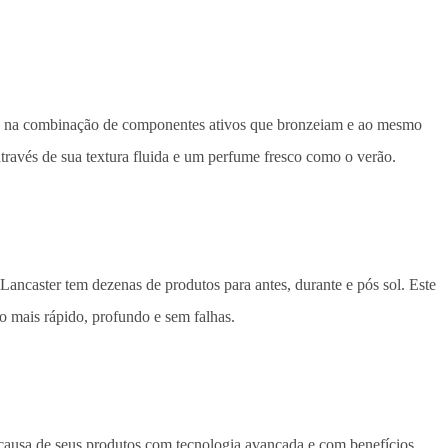
stá na combinação de componentes ativos que bronzeiam e ao mesmo
través de sua textura fluida e um perfume fresco como o verão.
ncaster tem dezenas de produtos para antes, durante e pós sol. Este
mais rápido, profundo e sem falhas.
ausa de seus produtos com tecnologia avançada e com benefícios