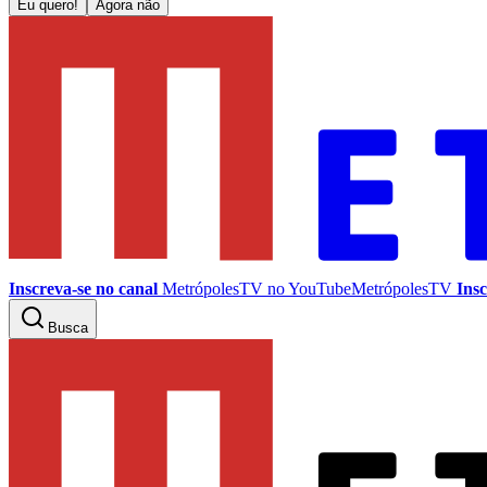
Eu quero!
Agora não
Inscreva-se no canal
MetrópolesTV no
YouTube
MetrópolesTV
Insc
Busca