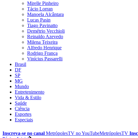
Mirelle Pinheiro
Tácio Lorran
Manoela Alcântara
Lucas Pasin
Tiago Pavinatto
Demétrio Vecchioli
Reinaldo Azevedo
Milena Teixeira
Alfredo Henrique
Rodrigo França
Vinícius Passarelli
Brasil
DF
SP
MG
Mundo
Entretenimento
Vida & Estilo
Saúde
Ciência
Esportes
Especiais
Inscreva-se no canal
MetrópolesTV no
YouTube
MetrópolesTV
Insc