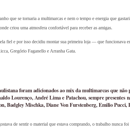
anho que se tornaria a multimarcas e nem o tempo e energia que gastari
nde criou uma atmosfera confortável para receber as amigas.
tela fiel e por isso decidiu montar sua primeira loja — que funcionav
icca, Gregório Faganello e Arranha Gata.
aulistana foram adicionados ao mix da multimarcas que não p
inaldo Lourenço, André Lima e Patachou, sempre presentes n
on, Badgley Mischka, Diane Von Furstenberg, Emilio Pucci, 
ostava de sentir o material que estava comprando, o trabalho nunca foi 