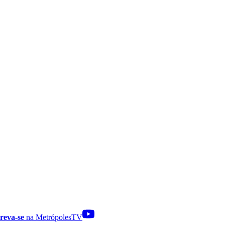
reva-se
na MetrópolesTV