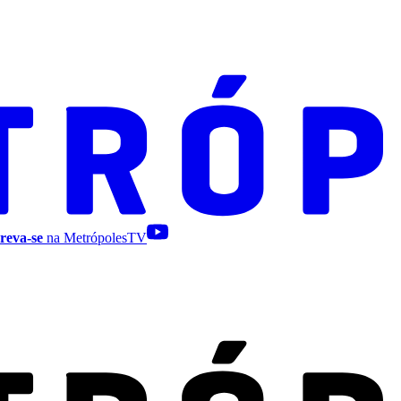
reva-se
na MetrópolesTV