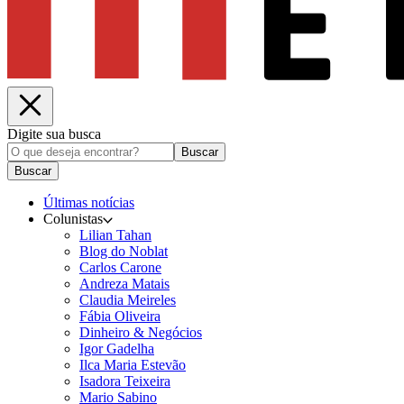
Digite sua busca
Buscar
Buscar
Últimas notícias
Colunistas
Lilian Tahan
Blog do Noblat
Carlos Carone
Andreza Matais
Claudia Meireles
Fábia Oliveira
Dinheiro & Negócios
Igor Gadelha
Ilca Maria Estevão
Isadora Teixeira
Mario Sabino