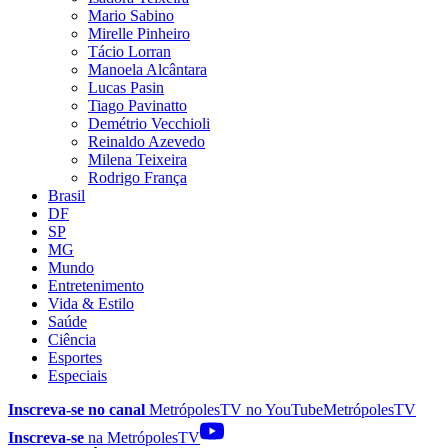
Mario Sabino
Mirelle Pinheiro
Tácio Lorran
Manoela Alcântara
Lucas Pasin
Tiago Pavinatto
Demétrio Vecchioli
Reinaldo Azevedo
Milena Teixeira
Rodrigo França
Brasil
DF
SP
MG
Mundo
Entretenimento
Vida & Estilo
Saúde
Ciência
Esportes
Especiais
Inscreva-se no canal
MetrópolesTV no
YouTube
MetrópolesTV
Inscreva-se
na MetrópolesTV