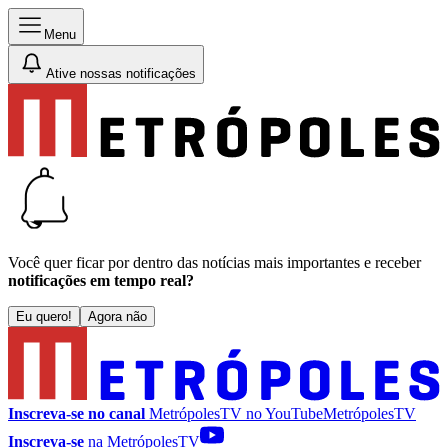
Menu
Ative nossas notificações
Você quer ficar por dentro das notícias mais importantes e receber
notificações em tempo real?
Eu quero!
Agora não
Inscreva-se no canal
MetrópolesTV no
YouTube
MetrópolesTV
Inscreva-se
na MetrópolesTV