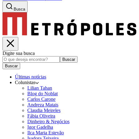
Busca
Digite sua busca
Buscar
Buscar
Últimas notícias
Colunistas
Lilian Tahan
Blog do Noblat
Carlos Carone
Andreza Matais
Claudia Meireles
Fábia Oliveira
Dinheiro & Negócios
Igor Gadelha
Ilca Maria Estevão
Isadora Teixeira