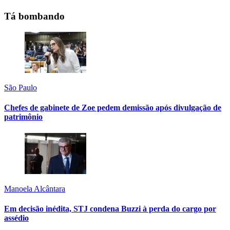
Tá bombando
São Paulo
Chefes de gabinete de Zoe pedem demissão após divulgação de
patrimônio
Manoela Alcântara
Em decisão inédita, STJ condena Buzzi à perda do cargo por
assédio