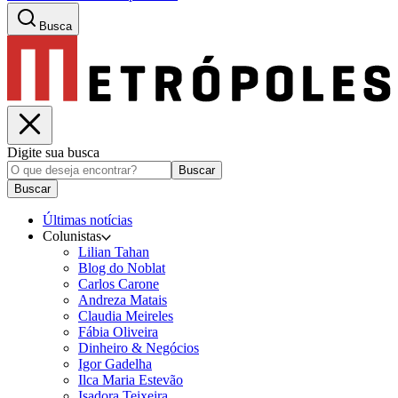
Busca
Digite sua busca
Buscar
Buscar
Últimas notícias
Colunistas
Lilian Tahan
Blog do Noblat
Carlos Carone
Andreza Matais
Claudia Meireles
Fábia Oliveira
Dinheiro & Negócios
Igor Gadelha
Ilca Maria Estevão
Isadora Teixeira