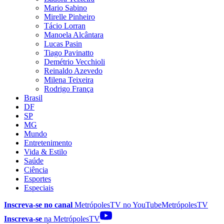
Mario Sabino
Mirelle Pinheiro
Tácio Lorran
Manoela Alcântara
Lucas Pasin
Tiago Pavinatto
Demétrio Vecchioli
Reinaldo Azevedo
Milena Teixeira
Rodrigo França
Brasil
DF
SP
MG
Mundo
Entretenimento
Vida & Estilo
Saúde
Ciência
Esportes
Especiais
Inscreva-se no canal
MetrópolesTV no
YouTube
MetrópolesTV
Inscreva-se
na MetrópolesTV