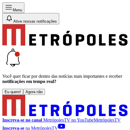
Menu
Ative nossas notificações
Você quer ficar por dentro das notícias mais importantes e receber
notificações em tempo real?
Eu quero!
Agora não
Inscreva-se no canal
MetrópolesTV no
YouTube
MetrópolesTV
Inscreva-se
na MetrópolesTV