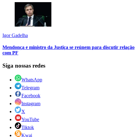
Igor Gadelha
Mendonça e ministro da Justiça se reúnem para discutir relação
com PF
Siga nossas redes
WhatsApp
Telegram
Facebook
Instagram
X
YouTube
Tiktok
Kwai