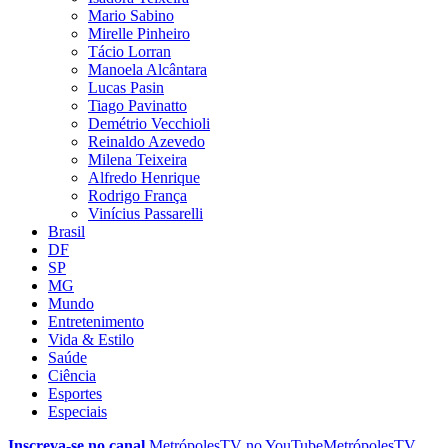
Mario Sabino
Mirelle Pinheiro
Tácio Lorran
Manoela Alcântara
Lucas Pasin
Tiago Pavinatto
Demétrio Vecchioli
Reinaldo Azevedo
Milena Teixeira
Alfredo Henrique
Rodrigo França
Vinícius Passarelli
Brasil
DF
SP
MG
Mundo
Entretenimento
Vida & Estilo
Saúde
Ciência
Esportes
Especiais
Inscreva-se no canal
MetrópolesTV no
YouTube
MetrópolesTV