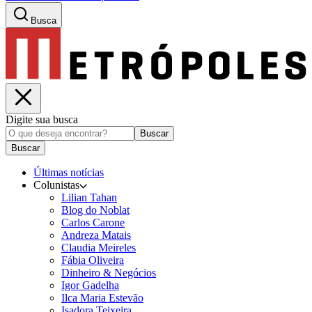
Busca
Digite sua busca
Buscar
Buscar
Últimas notícias
Colunistas
Lilian Tahan
Blog do Noblat
Carlos Carone
Andreza Matais
Claudia Meireles
Fábia Oliveira
Dinheiro & Negócios
Igor Gadelha
Ilca Maria Estevão
Isadora Teixeira