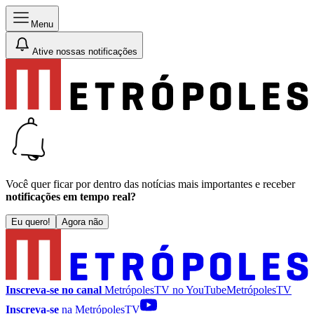
Menu
Ative nossas notificações
Você quer ficar por dentro das notícias mais importantes e receber
notificações em tempo real?
Eu quero!
Agora não
Inscreva-se no canal
MetrópolesTV no
YouTube
MetrópolesTV
Inscreva-se
na MetrópolesTV