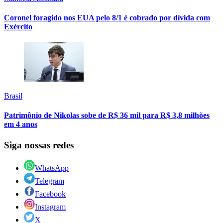
Coronel foragido nos EUA pelo 8/1 é cobrado por dívida com
Exército
Brasil
Patrimônio de Nikolas sobe de R$ 36 mil para R$ 3,8 milhões
em 4 anos
Siga nossas redes
WhatsApp
Telegram
Facebook
Instagram
X