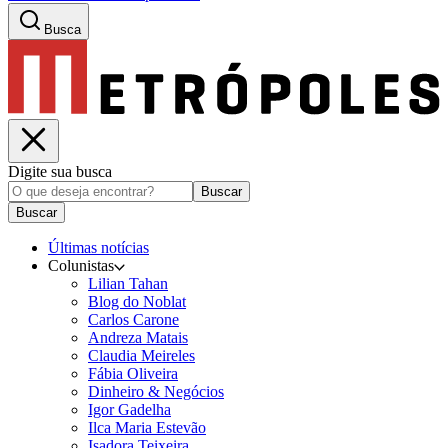
Busca
Digite sua busca
Buscar
Buscar
Últimas notícias
Colunistas
Lilian Tahan
Blog do Noblat
Carlos Carone
Andreza Matais
Claudia Meireles
Fábia Oliveira
Dinheiro & Negócios
Igor Gadelha
Ilca Maria Estevão
Isadora Teixeira