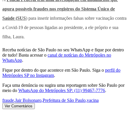
apura possíveis fraudes nos registros do Sistema Único de
Saúde (SUS
) para inserir informações falsas sobre vacinação contra
a Covid-19 de pessoas ligadas ao presidente, a ele próprio e sua
filha, Laura.
Receba notícias de São Paulo no seu WhatsApp e fique por dentro
de tudo! Basta acessar o
canal de notícias do Metrópoles no
WhatsApp
.
Fique por dentro do que acontece em São Paulo. Siga o
perfil do
Metrópoles SP no Instagram
.
Faça uma denúncia ou sugira uma reportagem sobre São Paulo por
meio do
WhatsApp do Metrópoles SP: (11) 99467-7776
.
fraude
,
Jair Bolsonaro
,
Prefeitura de São Paulo
,
vacina
Ver Comentários