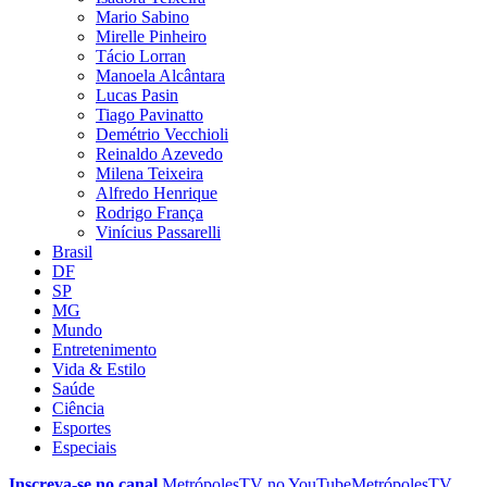
Mario Sabino
Mirelle Pinheiro
Tácio Lorran
Manoela Alcântara
Lucas Pasin
Tiago Pavinatto
Demétrio Vecchioli
Reinaldo Azevedo
Milena Teixeira
Alfredo Henrique
Rodrigo França
Vinícius Passarelli
Brasil
DF
SP
MG
Mundo
Entretenimento
Vida & Estilo
Saúde
Ciência
Esportes
Especiais
Inscreva-se no canal
MetrópolesTV no
YouTube
MetrópolesTV