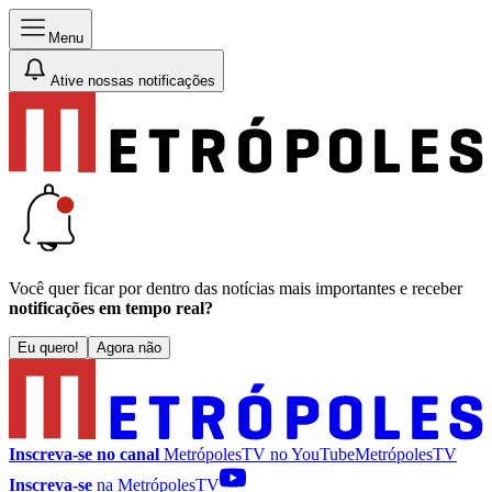
Menu
Ative nossas notificações
Você quer ficar por dentro das notícias mais importantes e receber
notificações em tempo real?
Eu quero!
Agora não
Inscreva-se no canal
MetrópolesTV no
YouTube
MetrópolesTV
Inscreva-se
na MetrópolesTV