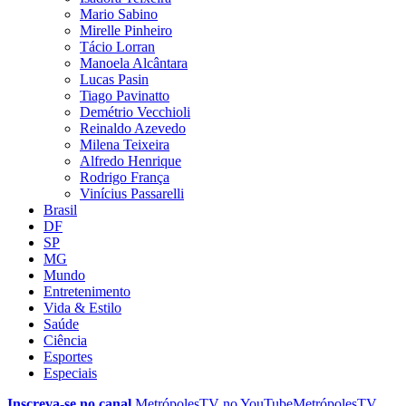
Mario Sabino
Mirelle Pinheiro
Tácio Lorran
Manoela Alcântara
Lucas Pasin
Tiago Pavinatto
Demétrio Vecchioli
Reinaldo Azevedo
Milena Teixeira
Alfredo Henrique
Rodrigo França
Vinícius Passarelli
Brasil
DF
SP
MG
Mundo
Entretenimento
Vida & Estilo
Saúde
Ciência
Esportes
Especiais
Inscreva-se no canal
MetrópolesTV no
YouTube
MetrópolesTV