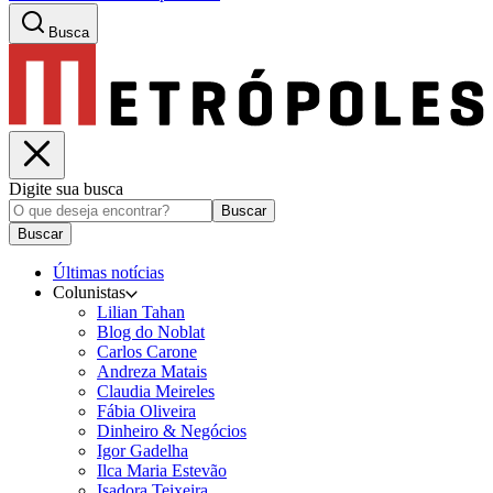
Busca
Digite sua busca
Buscar
Buscar
Últimas notícias
Colunistas
Lilian Tahan
Blog do Noblat
Carlos Carone
Andreza Matais
Claudia Meireles
Fábia Oliveira
Dinheiro & Negócios
Igor Gadelha
Ilca Maria Estevão
Isadora Teixeira