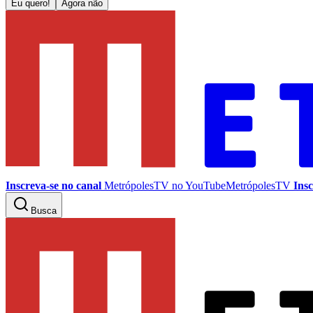
Eu quero!
Agora não
Inscreva-se no canal
MetrópolesTV no
YouTube
MetrópolesTV
Insc
Busca