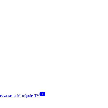
reva-se
na MetrópolesTV