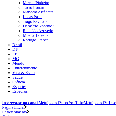
Mirelle Pinheiro
Tácio Lorran
Manoela Alcântara
Lucas Pasin
Tiago Pavinatto
Demétrio Vecchioli
Reinaldo Azevedo
Milena Teixeira
Rodrigo França
Brasil
DF
SP
MG
Mundo
Entretenimento
Vida & Estilo
Saúde
Ciência
Esportes
Especiais
Inscreva-se no canal
MetrópolesTV no
YouTube
MetrópolesTV
Insc
Página Inicial
Entretenimento