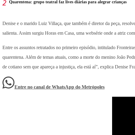
Quarentena: grupo teatral faz lives diárias para alegrar crianças
Denise e o marido Luiz Villaça, que também é diretor da peça, resolv
salienta. Assim surgiu Horas em Casa, uma websérie onde a atriz compa
Entre os assuntos retratados no primeiro episódio, intitulado Fronteir
quarentena. Além de temas atuais, como a morte do menino João Pedro,
de cotiano sem que apareça a injustiça, ela está aí”, explica Denise Fr
Entre no canal de WhatsApp
do
Metrópoles