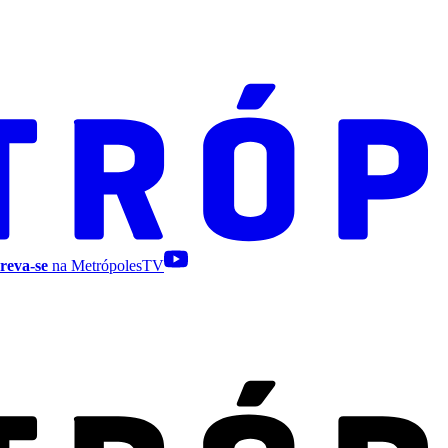
reva-se
na MetrópolesTV