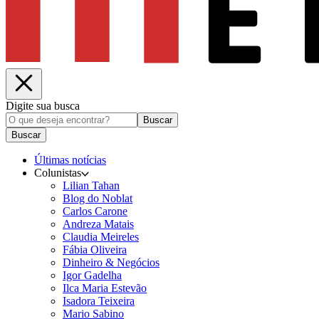
Digite sua busca
Buscar
Buscar
Últimas notícias
Colunistas
Lilian Tahan
Blog do Noblat
Carlos Carone
Andreza Matais
Claudia Meireles
Fábia Oliveira
Dinheiro & Negócios
Igor Gadelha
Ilca Maria Estevão
Isadora Teixeira
Mario Sabino