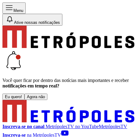
Menu
Ative nossas notificações
Você quer ficar por dentro das notícias mais importantes e receber
notificações em tempo real?
Eu quero!
Agora não
Inscreva-se no canal
MetrópolesTV no
YouTube
MetrópolesTV
Inscreva-se
na MetrópolesTV