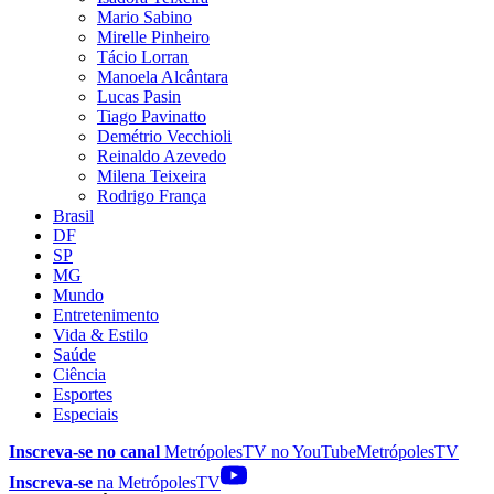
Mario Sabino
Mirelle Pinheiro
Tácio Lorran
Manoela Alcântara
Lucas Pasin
Tiago Pavinatto
Demétrio Vecchioli
Reinaldo Azevedo
Milena Teixeira
Rodrigo França
Brasil
DF
SP
MG
Mundo
Entretenimento
Vida & Estilo
Saúde
Ciência
Esportes
Especiais
Inscreva-se no canal
MetrópolesTV no
YouTube
MetrópolesTV
Inscreva-se
na MetrópolesTV