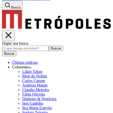
Busca
Digite sua busca
Buscar
Buscar
Últimas notícias
Colunistas
Lilian Tahan
Blog do Noblat
Carlos Carone
Andreza Matais
Claudia Meireles
Fábia Oliveira
Dinheiro & Negócios
Igor Gadelha
Ilca Maria Estevão
Isadora Teixeira