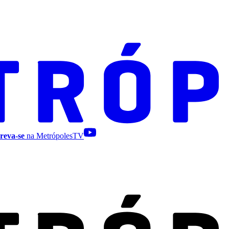
reva-se
na MetrópolesTV