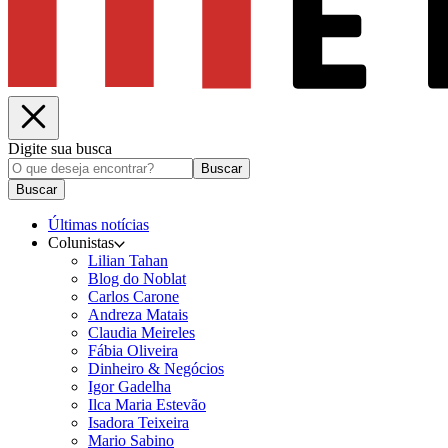
Digite sua busca
Buscar
Buscar
Últimas notícias
Colunistas
Lilian Tahan
Blog do Noblat
Carlos Carone
Andreza Matais
Claudia Meireles
Fábia Oliveira
Dinheiro & Negócios
Igor Gadelha
Ilca Maria Estevão
Isadora Teixeira
Mario Sabino