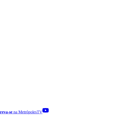
reva-se
na MetrópolesTV