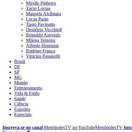
Mirelle Pinheiro
Tácio Lorran
Manoela Alcântara
Lucas Pasin
Tiago Pavinatto
Demétrio Vecchioli
Reinaldo Azevedo
Milena Teixeira
Alfredo Henrique
Rodrigo França
Vinícius Passarelli
Brasil
DF
SP
MG
Mundo
Entretenimento
Vida & Estilo
Saúde
Ciência
Esportes
Especiais
Inscreva-se no canal
MetrópolesTV no
YouTube
MetrópolesTV
Insc