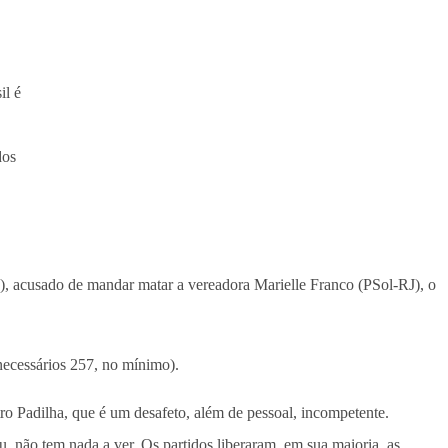
il é
.
dos
), acusado de mandar matar a vereadora Marielle Franco (PSol-RJ), o
necessários 257, no mínimo).
tro Padilha, que é um desafeto, além de pessoal, incompetente.
, não tem nada a ver. Os partidos liberaram, em sua maioria, as