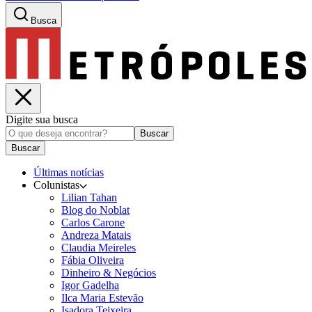
Busca
Digite sua busca
Buscar
Buscar
Últimas notícias
Colunistas
Lilian Tahan
Blog do Noblat
Carlos Carone
Andreza Matais
Claudia Meireles
Fábia Oliveira
Dinheiro & Negócios
Igor Gadelha
Ilca Maria Estevão
Isadora Teixeira