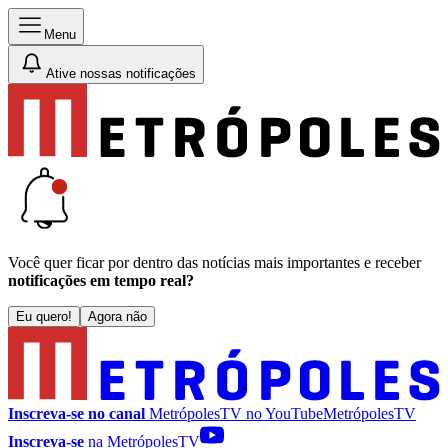
Menu
Ative nossas notificações
Você quer ficar por dentro das notícias mais importantes e receber
notificações em tempo real?
Eu quero!
Agora não
Inscreva-se no canal
MetrópolesTV no
YouTube
MetrópolesTV
Inscreva-se
na MetrópolesTV