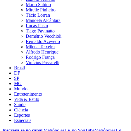
Mario Sabino
Mirelle Pinheiro
Tácio Lorran
Manoela Alcântara
Lucas Pasin
Tiago Pavinatto
Demétrio Vecchioli
Reinaldo Azevedo
Milena Teixeira
Alfredo Henrique
Rodrigo França
Vinícius Passarelli
Brasil
DF
SP
MG
Mundo
Entretenimento
Vida & Estilo
Saúde
Ciência
Esportes
Especiais
Inscreva-se no canal
MetrópolesTV no
YouTube
MetrópolesTV