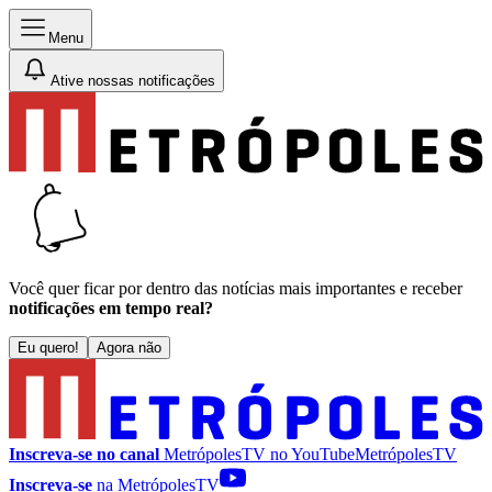
Menu
Ative nossas notificações
Você quer ficar por dentro das notícias mais importantes e receber
notificações em tempo real?
Eu quero!
Agora não
Inscreva-se no canal
MetrópolesTV no
YouTube
MetrópolesTV
Inscreva-se
na MetrópolesTV