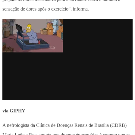
sensação de dores após o exercício”, informa.
via GIPHY
A nefrologista da Clínica de Doenças Renais de Brasília (CDRB)
Maria Letícia Reis aponta que durante épocas frias é comum que as