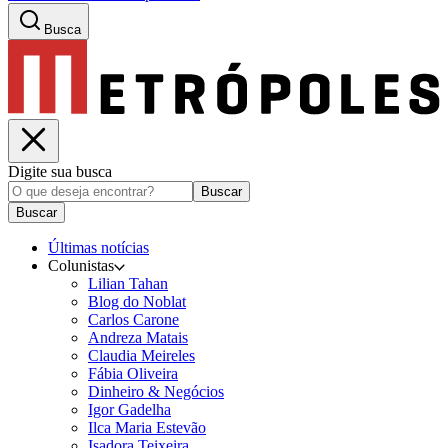
Busca
Digite sua busca
Buscar
Buscar
Últimas notícias
Colunistas
Lilian Tahan
Blog do Noblat
Carlos Carone
Andreza Matais
Claudia Meireles
Fábia Oliveira
Dinheiro & Negócios
Igor Gadelha
Ilca Maria Estevão
Isadora Teixeira