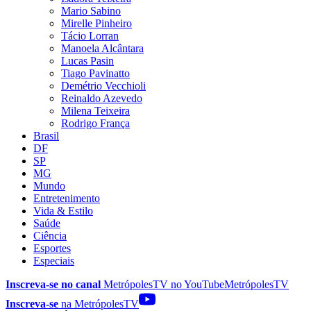
Mario Sabino
Mirelle Pinheiro
Tácio Lorran
Manoela Alcântara
Lucas Pasin
Tiago Pavinatto
Demétrio Vecchioli
Reinaldo Azevedo
Milena Teixeira
Rodrigo França
Brasil
DF
SP
MG
Mundo
Entretenimento
Vida & Estilo
Saúde
Ciência
Esportes
Especiais
Inscreva-se no canal
MetrópolesTV no
YouTube
MetrópolesTV
Inscreva-se
na MetrópolesTV