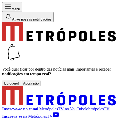
Menu
Ative nossas notificações
Você quer ficar por dentro das notícias mais importantes e receber
notificações em tempo real?
Eu quero!
Agora não
Inscreva-se no canal
MetrópolesTV no
YouTube
MetrópolesTV
Inscreva-se
na MetrópolesTV