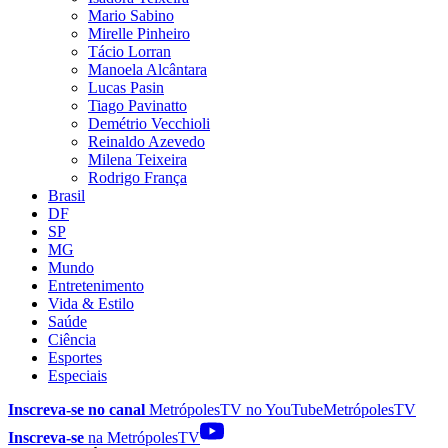
Mario Sabino
Mirelle Pinheiro
Tácio Lorran
Manoela Alcântara
Lucas Pasin
Tiago Pavinatto
Demétrio Vecchioli
Reinaldo Azevedo
Milena Teixeira
Rodrigo França
Brasil
DF
SP
MG
Mundo
Entretenimento
Vida & Estilo
Saúde
Ciência
Esportes
Especiais
Inscreva-se no canal
MetrópolesTV no
YouTube
MetrópolesTV
Inscreva-se
na MetrópolesTV