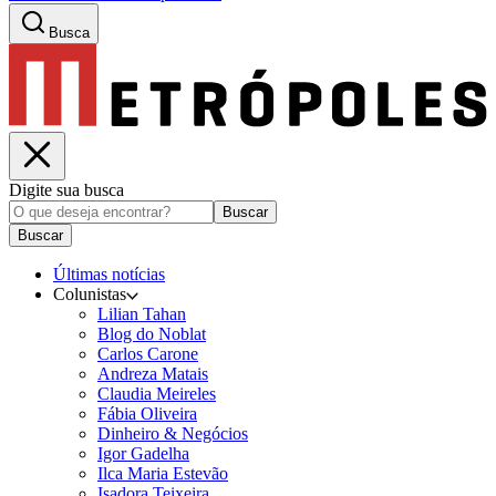
Busca
Digite sua busca
Buscar
Buscar
Últimas notícias
Colunistas
Lilian Tahan
Blog do Noblat
Carlos Carone
Andreza Matais
Claudia Meireles
Fábia Oliveira
Dinheiro & Negócios
Igor Gadelha
Ilca Maria Estevão
Isadora Teixeira