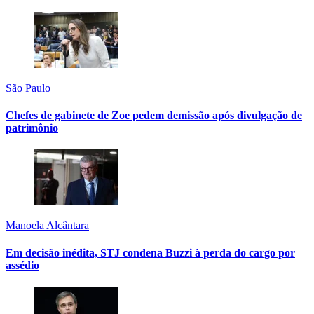
São Paulo
Chefes de gabinete de Zoe pedem demissão após divulgação de
patrimônio
Manoela Alcântara
Em decisão inédita, STJ condena Buzzi à perda do cargo por
assédio