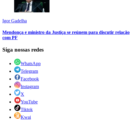
Igor Gadelha
Mendonça e ministro da Justiça se reúnem para discutir relação
com PF
Siga nossas redes
WhatsApp
Telegram
Facebook
Instagram
X
YouTube
Tiktok
Kwai