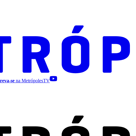
reva-se
na MetrópolesTV