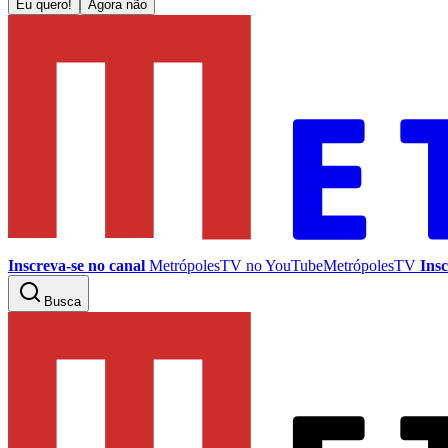
Eu quero!
Agora não
Inscreva-se no canal
MetrópolesTV no
YouTube
MetrópolesTV
Insc
Busca