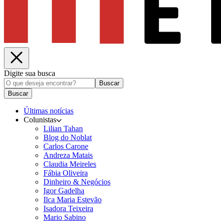
Digite sua busca
Buscar
Buscar
Últimas notícias
Colunistas
Lilian Tahan
Blog do Noblat
Carlos Carone
Andreza Matais
Claudia Meireles
Fábia Oliveira
Dinheiro & Negócios
Igor Gadelha
Ilca Maria Estevão
Isadora Teixeira
Mario Sabino