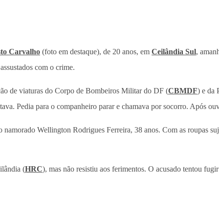
to Carvalho
(foto em destaque), de 20 anos, em
Ceilândia Sul
, amanh
 assustados com o crime.
ção de viaturas do Corpo de Bombeiros Militar do DF (
CBMDF
) e da
ritava. Pedia para o companheiro parar e chamava por socorro. Após ou
lo namorado Wellington Rodrigues Ferreira, 38 anos. Com as roupas suja
lândia (
HRC
), mas não resistiu aos ferimentos. O acusado tentou fugir 