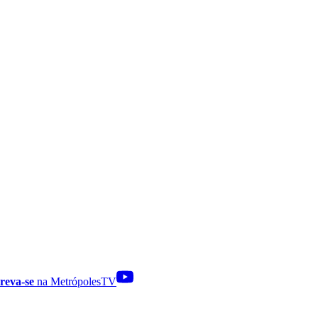
reva-se
na MetrópolesTV