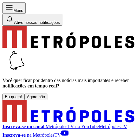
Menu
Ative nossas notificações
Você quer ficar por dentro das notícias mais importantes e receber
notificações em tempo real?
Eu quero!
Agora não
Inscreva-se no canal
MetrópolesTV no
YouTube
MetrópolesTV
Inscreva-se
na MetrópolesTV