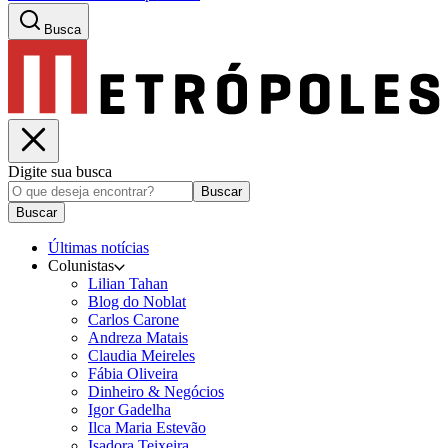
Busca
Digite sua busca
Buscar
Buscar
Últimas notícias
Colunistas
Lilian Tahan
Blog do Noblat
Carlos Carone
Andreza Matais
Claudia Meireles
Fábia Oliveira
Dinheiro & Negócios
Igor Gadelha
Ilca Maria Estevão
Isadora Teixeira