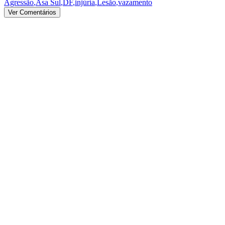
Agressão
,
Asa Sul
,
DF
,
injúria
,
Lesão
,
vazamento
Ver Comentários