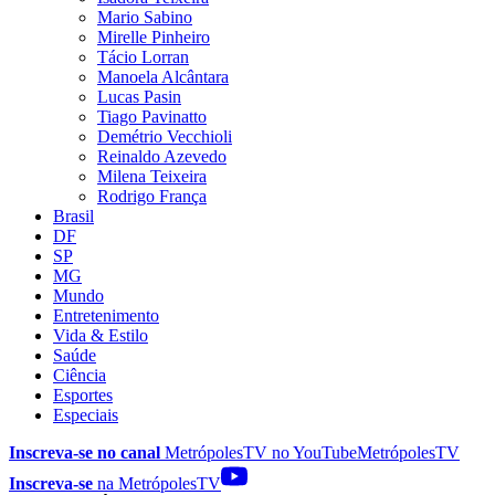
Mario Sabino
Mirelle Pinheiro
Tácio Lorran
Manoela Alcântara
Lucas Pasin
Tiago Pavinatto
Demétrio Vecchioli
Reinaldo Azevedo
Milena Teixeira
Rodrigo França
Brasil
DF
SP
MG
Mundo
Entretenimento
Vida & Estilo
Saúde
Ciência
Esportes
Especiais
Inscreva-se no canal
MetrópolesTV no
YouTube
MetrópolesTV
Inscreva-se
na MetrópolesTV