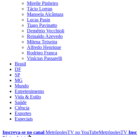
Mirelle Pinheiro
Tácio Lorran
Manoela Alcântara
Lucas Pasin
Tiago Pavinatto
Demétrio Vecchioli
Reinaldo Azevedo
Milena Teixeira
Alfredo Henrique
Rodrigo França
Vinícius Passarelli
Brasil
DF
SP
MG
Mundo
Entretenimento
Vida & Estilo
Saúde
Ciência
Esportes
Especiais
Inscreva-se no canal
MetrópolesTV no
YouTube
MetrópolesTV
Insc