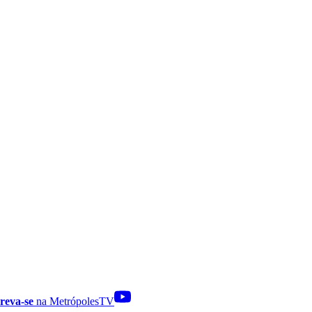
reva-se
na MetrópolesTV