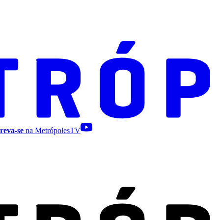
reva-se
na MetrópolesTV