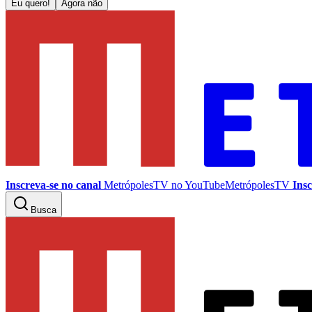
Eu quero!
Agora não
Inscreva-se no canal
MetrópolesTV no
YouTube
MetrópolesTV
Insc
Busca