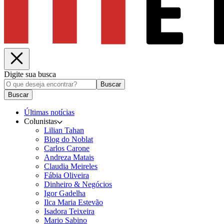
Digite sua busca
Buscar
Buscar
Últimas notícias
Colunistas
Lilian Tahan
Blog do Noblat
Carlos Carone
Andreza Matais
Claudia Meireles
Fábia Oliveira
Dinheiro & Negócios
Igor Gadelha
Ilca Maria Estevão
Isadora Teixeira
Mario Sabino