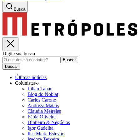
Busca
Digite sua busca
Buscar
Buscar
Últimas notícias
Colunistas
Lilian Tahan
Blog do Noblat
Carlos Carone
Andreza Matais
Claudia Meireles
Fábia Oliveira
Dinheiro & Negócios
Igor Gadelha
Ilca Maria Estevão
Isadora Teixeira