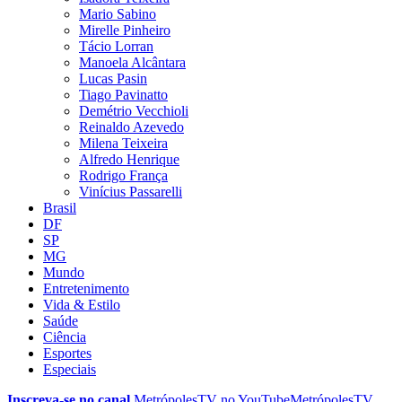
Mario Sabino
Mirelle Pinheiro
Tácio Lorran
Manoela Alcântara
Lucas Pasin
Tiago Pavinatto
Demétrio Vecchioli
Reinaldo Azevedo
Milena Teixeira
Alfredo Henrique
Rodrigo França
Vinícius Passarelli
Brasil
DF
SP
MG
Mundo
Entretenimento
Vida & Estilo
Saúde
Ciência
Esportes
Especiais
Inscreva-se no canal
MetrópolesTV no
YouTube
MetrópolesTV