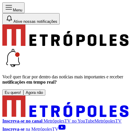
Menu
Ative nossas notificações
Você quer ficar por dentro das notícias mais importantes e receber
notificações em tempo real?
Eu quero!
Agora não
Inscreva-se no canal
MetrópolesTV no
YouTube
MetrópolesTV
Inscreva-se
na MetrópolesTV