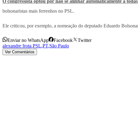
O congressista optou por não se alinhar automaticamente a todas
bolsonaristas mais ferrenhos no PSL.
Ele criticou, por exemplo, a nomeação do deputado Eduardo Bolsonar
Enviar no WhatsApp
Facebook
Twitter
alexandre frota
,
PSL
,
PT
,
São Paulo
Ver Comentários