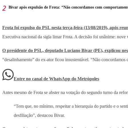
Bivar após expulsão de Frota: “Não concordamos com comportament
Frota foi expulso do PSL nesta terça-feira (13/08/2019), após reun
Executiva nacional da sigla limar Frota. A decisão foi unânime: nove 
O presidente do PSL, deputado Luciano Bivar (PE), explicou nest
“desalinhamento” do ex-ator ficou insustentável. “Não concordamos
Entre no canal de WhatsApp
do
Metrópoles
Antes mesmo de Frota se abster na votação do segundo turno da refor
“Tem que, no mínimo, respeitar a hierarquia do partido e o se
desfiliação”, destacou Bivar.