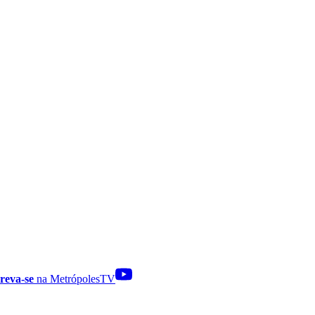
reva-se
na MetrópolesTV