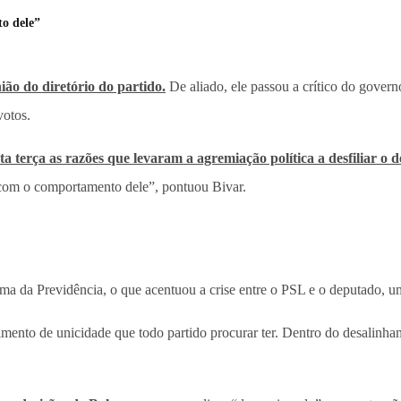
o dele”
ião do diretório do partido.
De aliado, ele passou a crítico do gover
votos.
a terça as razões que levaram a agremiação política a desfiliar o 
 com o comportamento dele”, pontuou Bivar.
ma da Previdência, o que acentuou a crise entre o PSL e o deputado, um
ntimento de unicidade que todo partido procurar ter. Dentro do desalin