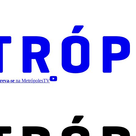
reva-se
na MetrópolesTV