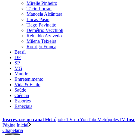
Mirelle Pinheiro
Tácio Lorran
Manoela Alcântara
Lucas Pasin
Tiago Pavinatto
Demétrio Vecchioli
Reinaldo Azevedo
Milena Teixeira
Rodrigo França
Brasil
DF
SP
MG
Mundo
Entretenimento
Vida & Estilo
Saúde
Ciência
Esportes
Especiais
Inscreva-se no canal
MetrópolesTV no
YouTube
MetrópolesTV
Insc
Página Inicial
Chapelaria