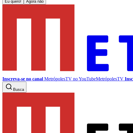
Eu quero!
Agora não
Inscreva-se no canal
MetrópolesTV no
YouTube
MetrópolesTV
Insc
Busca