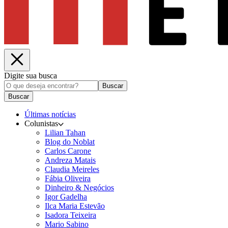
Digite sua busca
Buscar
Buscar
Últimas notícias
Colunistas
Lilian Tahan
Blog do Noblat
Carlos Carone
Andreza Matais
Claudia Meireles
Fábia Oliveira
Dinheiro & Negócios
Igor Gadelha
Ilca Maria Estevão
Isadora Teixeira
Mario Sabino